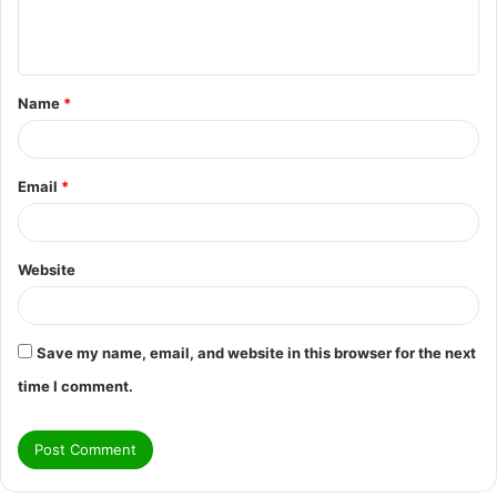
e
n
t
Name
*
*
Email
*
Website
Save my name, email, and website in this browser for the next
time I comment.