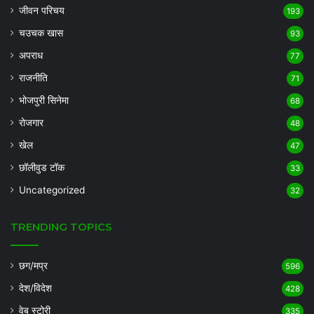
जीवन परिचय
193
चउचक खास
93
अपराध
77
राजनीति
71
भोजपुरी सिनेमा
68
रोजगार
48
खेल
47
छॉलीवुड टॉक
33
Uncategorized
32
TRENDING TOPICS
छग/मप्र
596
देश/विदेश
428
वेब स्टोरी
335