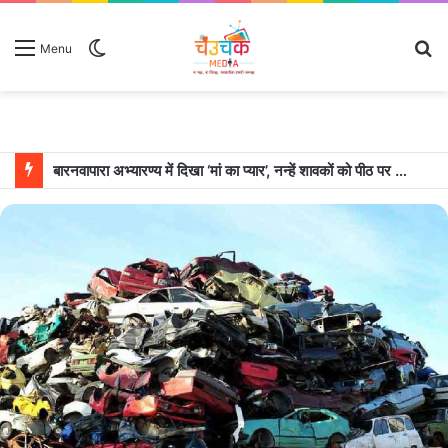
Switch
S
Menu
skin
fo
बारनवापारा अभ्यारण्य में दिखा ‘मां का प्यार’, नन्हें शावकों को पीठ पर बैठाकर घूमती दिखी मादा भालू