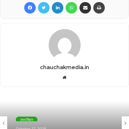
Facebook
Twitter
LinkedIn
WhatsApp
Share via Email
Print
chauchakmedia.in
Website
उप्र/बिहार
October 17, 2025