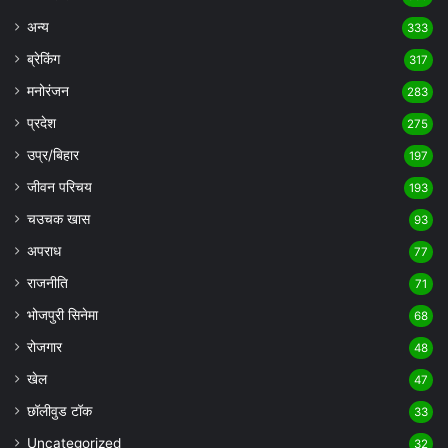
अन्य
333
ब्रेकिंग
317
मनोरंजन
283
प्रदेश
275
उप्र/बिहार
197
जीवन परिचय
193
चउचक खास
93
अपराध
77
राजनीति
71
भोजपुरी सिनेमा
68
रोजगार
48
खेल
47
छॉलीवुड टॉक
33
Uncategorized
32