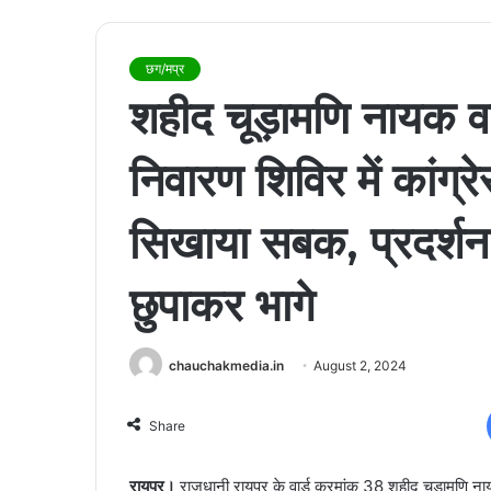
छग/मप्र
शहीद चूड़ामणि नायक व
निवारण शिविर में कांग्र
सिखाया सबक, प्रदर्शन 
छुपाकर भागे
chauchakmedia.in
August 2, 2024
Share
रायपुर।
राजधानी रायपुर के वार्ड क्रमांक 38 शहीद चूड़ामणि ना