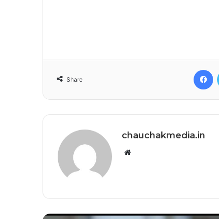
F
Share
chauchakmedia.in
Website