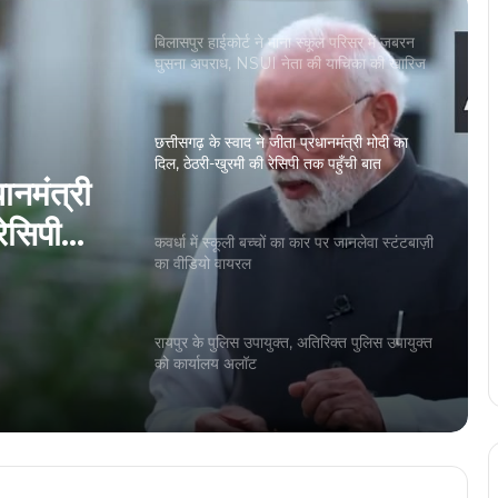
छत्तीसगढ़ के स्वाद ने जीता प्रधानमंत्री मोदी का
दिल, ठेठरी-खुरमी की रेसिपी तक पहुँची बात
कवर्धा में स्कूली बच्चों का कार पर जानलेवा स्टंटबाज़ी
का वीडियो वायरल
पर
ो वायरल
रायपुर के पुलिस उपायुक्त, अतिरिक्त पुलिस उपायुक्त
को कार्यालय अलॉट
रायपुर में सनी लियोनी के कार्यक्रम का विरोध, बजरंग
दल ने जताई आपत्ति..
हिंदी के मशहूर कवि-कथाकार विनोद कुमार शुक्ल को
रायपुर स्थित निवास पर दिया गया हिंदी का सर्वोच्च
सम्मान ज्ञानपीठ पुरस्कार