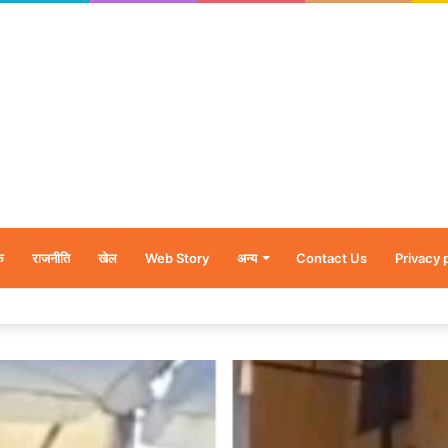
क
राजनीति
खेल
Web Story
अन्य
Contact Us
Privacy 
र’, नन्हें शावकों को पीठ पर बैठाकर घूमती दिखी मादा भालू