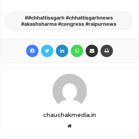
#chhattissgarh #chhattisgarhnews
#akashsharma #congress #raipurnews
Facebook
Twitter
LinkedIn
WhatsApp
Share via Email
Print
chauchakmedia.in
Website