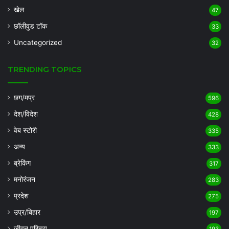
खेल
47
छॉलीवुड टॉक
33
Uncategorized
32
TRENDING TOPICS
छग/मप्र
596
देश/विदेश
428
वेब स्टोरी
335
अन्य
333
ब्रेकिंग
317
मनोरंजन
283
प्रदेश
275
उप्र/बिहार
197
जीवन परिचय