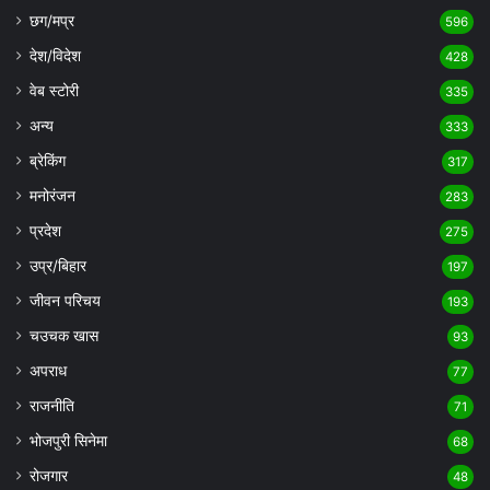
छग/मप्र
596
देश/विदेश
428
वेब स्टोरी
335
अन्य
333
ब्रेकिंग
317
मनोरंजन
283
प्रदेश
275
उप्र/बिहार
197
जीवन परिचय
193
चउचक खास
93
अपराध
77
राजनीति
71
भोजपुरी सिनेमा
68
रोजगार
48