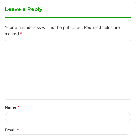
Leave a Reply
Your email address will not be published.
Required fields are
marked
*
C
o
m
m
e
n
t
Name
*
*
Email
*