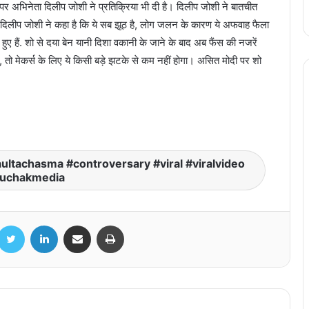
अभिनेता दिलीप जोशी ने प्रतिक्रिया भी दी है। दिलीप जोशी ने बातचीत
है। दिलीप जोशी ने कहा है कि ये सब झूठ है, लोग जलन के कारण ये अफवाह फैला
हुए हैं. शो से दया बेन यानी दिशा वकानी के जाने के बाद अब फैंस की नजरें
ैं, तो मेकर्स के लिए ये किसी बड़े झटके से कम नहीं होगा। असित मोदी पर शो
जानिए क्या थी एक्टर असरानी की आखिरी इच्छा?
अंतिम संस्कार के बाद परिवार ने क्यों बताई
Govardhan Asrani के निधन की खबर
Thamma Review: Ayushmann
Khurrana-Rashmika mandanna की
aultachasma #controversary #viral #viralvideo
परफॉर्मेंस के दीवाने हुए फैंस, ‘थामा’ को मिला अच्छा
uchakmedia
रिस्पांस
Ayushmaan Khurana aur Rashmika
Mandana की Thama मूवी के कई सीन पर
acebook
Twitter
LinkedIn
Share via Email
Print
सेंसर बोर्ड ने जताई आपत्ति, किसिंग सीन कम किया
बॉलीवुड एक्ट्रेस Parineeti Chopra और
राज्यसभा सांसद राघव चड्डा ने बेबी बॉय का किया
वेलकम