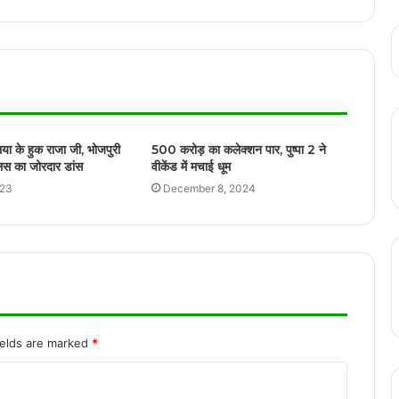
De De Pyaar De 2 Trailer: अजय देवगन
और रकुल प्रीत की ‘दे दे प्यार दे 2’ का मजेदार
ट्रेलर रिलीज
Tere Ishk Mein: Dhanush और Kriti
Sanon की फिल्म‘तेरे इश्क में’ की टीम ने फिल्म की
िया के हुक राजा जी, भोजपुरी
500 करोड़ का कलेक्शन पार, पुष्पा 2 ने
शानदार ओपनिंग का जयपुर में मनाया जश्न
ुलिस का जोरदार डांस
वीकेंड में मचाई धूम
023
December 8, 2024
ICU में बॉलीवुड एक्टर धर्मेंद्र का चोरी-छिपे वीडियो
बनाना अस्पताल कर्मचारी को पड़ा भारी; पुलिस ने
किया गिरफ्तार
Govinda Hospitalised: अभिनेता गोविंदा की
तबीयत बिगड़ी, अचानक हुए बेहोश, जुहू के Criti
Care Asia अस्पताल में भर्ती
ields are marked
*
‘मरें उनके दुश्मन’; धर्मेंद्र के निधन की झूठी अफवाह
पर भड़के बॉलीवुड एक्टर शत्रुघ्न सिन्हा, कहा- ‘वे