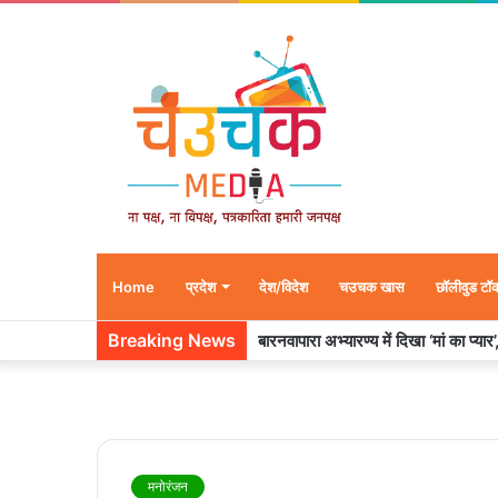
Home
प्रदेश
देश/विदेश
चउचक खास
छॉलीवुड टॉ
Breaking News
उदयपुर में शादी के बंधन में बंधे साउथ सु
मनोरंजन