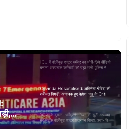
De De Pyaar De 2 Trailer: अजय देवगन
और रकुल प्रीत की ‘दे दे प्यार दे 2’ का मजेदार
ट्रेलर रिलीज
Tere Ishk Mein: Dhanush और Kriti
Sanon की फिल्म‘तेरे इश्क में’ की टीम ने फिल्म की
शानदार ओपनिंग का जयपुर में मनाया जश्न
ICU में बॉलीवुड एक्टर धर्मेंद्र का चोरी-छिपे वीडियो
बनाना अस्पताल कर्मचारी को पड़ा भारी; पुलिस ने
किया गिरफ्तार
Govinda Hospitalised: अभिनेता गोविंदा की
तबीयत बिगड़ी, अचानक हुए बेहोश, जुहू के Criti
Care Asia अस्पताल में भर्ती
:
ड़ी,
‘मरें उनके दुश्मन’; धर्मेंद्र के निधन की झूठी अफवाह
पर भड़के बॉलीवुड एक्टर शत्रुघ्न सिन्हा, कहा- ‘वे
riti Care
बिल्कुल ठीक हैं’