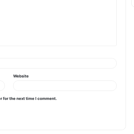
बिल्कुल ठीक हैं’
Dharmendra Hospitalised: मुंबई के ब्रीच
कैंडी अस्पताल में भर्ती धर्मेंद्र से मिलने पहुंचे सलमान
खान
Website
r for the next time I comment.