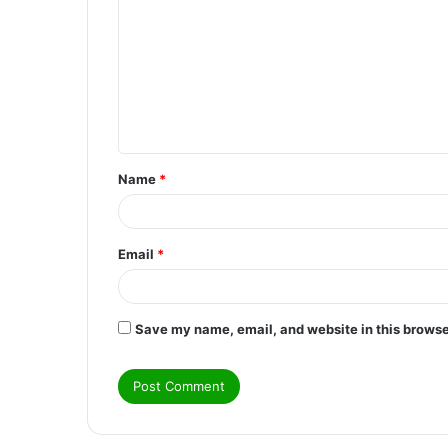
o
m
m
e
n
t
Name
*
*
Email
*
Save my name, email, and website in this browse