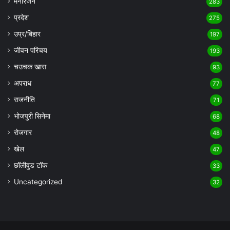
मनोरंजन
283
प्रदेश
275
उप्र/बिहार
197
जीवन परिचय
193
चउचक खास
93
अपराध
77
राजनीति
71
भोजपुरी सिनेमा
68
रोजगार
48
खेल
47
छॉलीवुड टॉक
33
Uncategorized
32