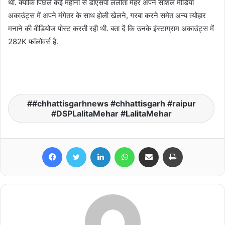
थी. क्योंकि पिछले कई महीनों से डीएसपी ललीता मेहर अपने सोशल मीडिया
अकाउंट्स में अपने मंगेतर के साथ होली खेलने, गरबा करने समेत अन्य त्योहार
मनाने की वीडियोज पोस्ट करती रही थी. बता दें कि उनके इंस्टाग्राम अकाउंट्स में
282K फॉलोवर्स है.
#chhattisgarhnews #chhattisgarh #raipur
#DSPLalitaMehar #LalitaMehar
Facebook
Twitter
LinkedIn
WhatsApp
Share via Email
Print