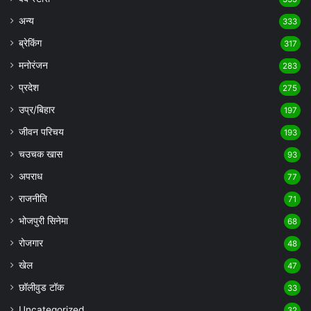
अन्य
333
ब्रेकिंग
317
मनोरंजन
283
प्रदेश
275
उप्र/बिहार
197
जीवन परिचय
193
चउचक खास
93
अपराध
77
राजनीति
71
भोजपुरी सिनेमा
68
रोजगार
48
खेल
47
छॉलीवुड टॉक
33
Uncategorized
32