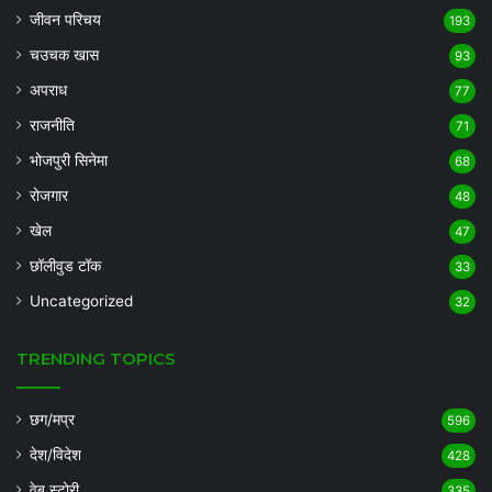
जीवन परिचय
193
चउचक खास
93
अपराध
77
राजनीति
71
भोजपुरी सिनेमा
68
रोजगार
48
खेल
47
छॉलीवुड टॉक
33
Uncategorized
32
TRENDING TOPICS
छग/मप्र
596
देश/विदेश
428
वेब स्टोरी
335