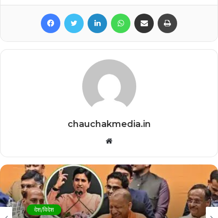
Facebook
Twitter
LinkedIn
WhatsApp
Share via Email
Print
chauchakmedia.in
Website
देश/विदेश