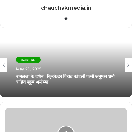
chauchakmedia.in
Website
चउचक खास
चउचक खास
May 21, 2025
May 25, 2025
राष्ट्रीय पुरस्कार विजेता एक्टर धनुष बनेंगे अब्दुल कलाम,
कलाम: द मिसाइल मैन ऑफ इंडिया’ फिल्म की घोषणा
रामलला के दर्शन : क्रिकेटर विराट कोहली पत्नी अनुष्का शर्मा
सहित पहुंचे अयोध्या