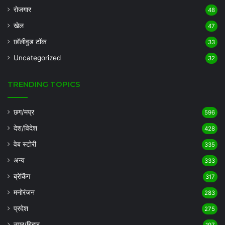
रोजगार
48
खेल
47
छॉलीवुड टॉक
33
Uncategorized
32
TRENDING TOPICS
छग/मप्र
596
देश/विदेश
428
वेब स्टोरी
335
अन्य
333
ब्रेकिंग
317
मनोरंजन
283
प्रदेश
275
उप्र/बिहार
197