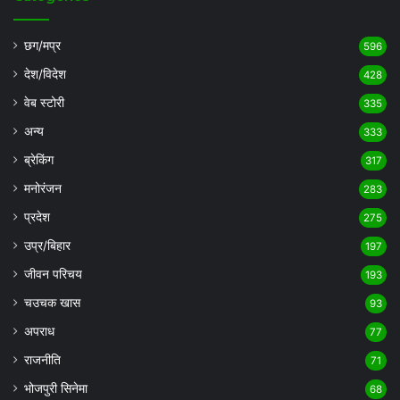
छग/मप्र
596
देश/विदेश
428
वेब स्टोरी
335
अन्य
333
ब्रेकिंग
317
मनोरंजन
283
प्रदेश
275
उप्र/बिहार
197
जीवन परिचय
193
चउचक खास
93
अपराध
77
राजनीति
71
भोजपुरी सिनेमा
68