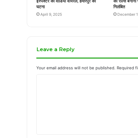
इंस्पेक्टर का वीडियो वायरल, हमीरपुर की
को रील्स बनाना 
घटना
निलंबित
April 9, 2025
December 1
Leave a Reply
Your email address will not be published.
Required f
C
o
m
m
e
n
t