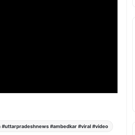
मुजफ्फरनगर में जबरदस्त सड़क हादसा, ट्रक से
टकराई कार मौके पर 5 की मौत… 2 लोग घायल
राजा भैया का हथियारों का जखीरा, पत्नी भानवी सिंह
ने वीडियो ट्वीट कर किया दावा
 #uttarpradeshnews #ambedkar #viral #video