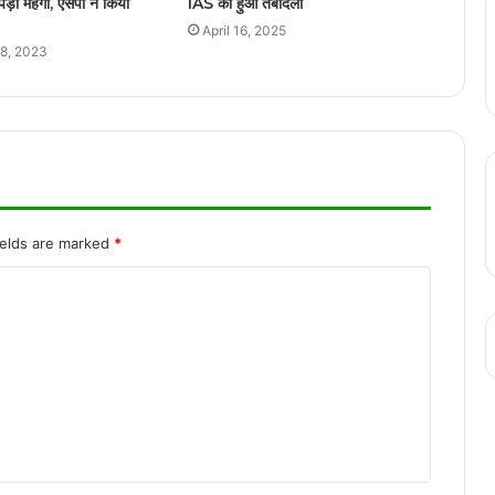
मैं
पड़ा महंगा, एसपी ने किया
IAS का हुआ तबादला
April 16, 2025
उत्तर प्रदेश के रामपुर से पूर्व विधायक और
8, 2023
समाजवादी नेता आज़म खान की अचानक बिगड़ी
तबियत
Maithili Thakur: मैथिली ठाकुर को अलीनगर से
टिकट, बिहार चुनाव को लेकर बीजेपी ने अपनी दूसरी
लिस्ट
संभल में योगी सरकार का बुलडोजर एक्शन, तालाब
ields are marked
*
पर अवैध कब्जा कर बनाई गई मस्जिद जमींदोज