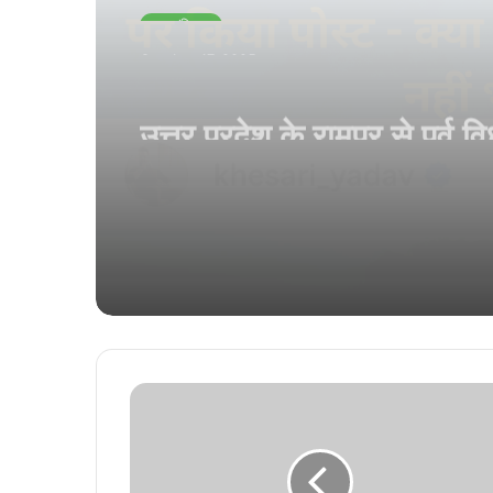
उप्र/बिहार
October 17, 2025
उत्तर प्रदेश के रामपुर से पूर्व 
और समाजवादी नेता आज़म खा
अचानक बिगड़ी तबियत