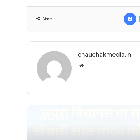
F
Share
chauchakmedia.in
Website
Read Next