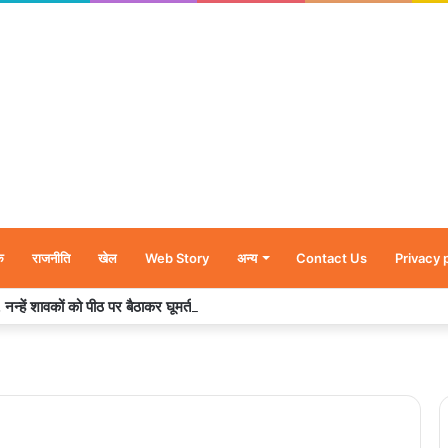
क
राजनीति
खेल
Web Story
अन्य
Contact Us
Privacy 
र’, नन्हें शावकों को पीठ पर बैठाकर घूमती दिखी मादा भालू