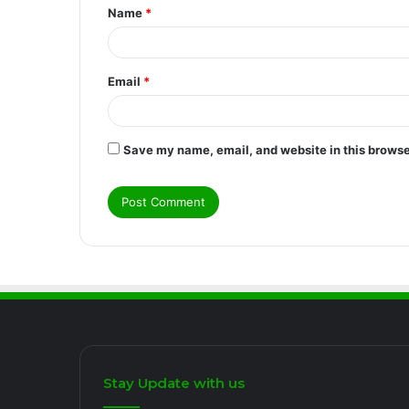
Name
*
*
Email
*
Save my name, email, and website in this browse
Stay Update with us