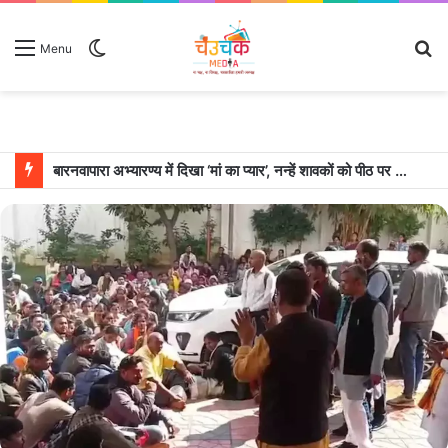
Switch
S
Menu
skin
fo
बारनवापारा अभ्यारण्य में दिखा ‘मां का प्यार’, नन्हें शावकों को पीठ पर बैठाकर घूमती दिखी मादा भालू