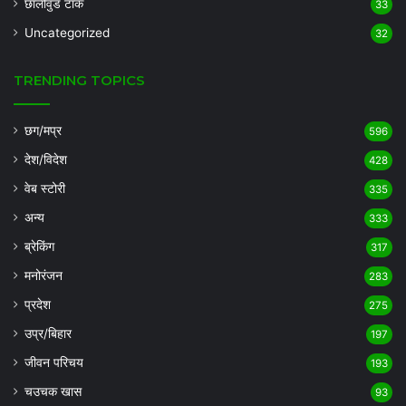
छॉलीवुड टॉक
33
Uncategorized
32
TRENDING TOPICS
छग/मप्र
596
देश/विदेश
428
वेब स्टोरी
335
अन्य
333
ब्रेकिंग
317
मनोरंजन
283
प्रदेश
275
उप्र/बिहार
197
जीवन परिचय
193
चउचक खास
93