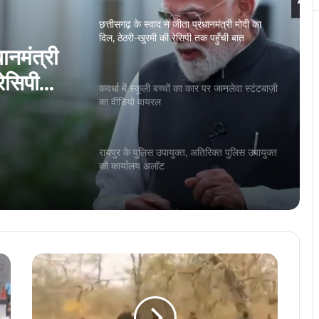
कवर्धा में स्कूली बच्चों का कार पर जानलेवा स्टंटबाज़ी
का वीडियो वायरल
पर
ो वायरल
रायपुर के पुलिस उपायुक्त, अतिरिक्त पुलिस उपायुक्त
को कार्यालय अलॉट
रायपुर में सनी लियोनी के कार्यक्रम का विरोध, बजरंग
दल ने जताई आपत्ति..
हिंदी के मशहूर कवि-कथाकार विनोद कुमार शुक्ल को
रायपुर स्थित निवास पर दिया गया हिंदी का सर्वोच्च
सम्मान ज्ञानपीठ पुरस्कार
छत्तीसगढ़ को स्वास्थ्य सेवाओं के क्षेत्र में मिली दो
ऐतिहासिक उपलब्धि, सीएम विष्णु देव साय दी
शुभकामनाएं