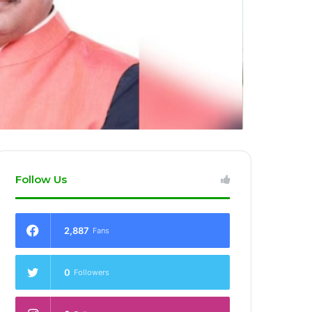
Follow Us
2,887
Fans
0
Followers