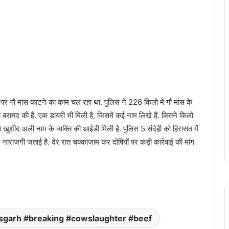
तर पर गौ मांस काटने का काम चल रहा था. पुलिस ने 226 किलो में गौ मांस के
ं बरामद की है. एक डायरी भी मिली है, जिसमें कई नाम लिखे हैं. कितने किलो
खुर्शीद अली नाम के व्यक्ति की आईडी मिली है. पुलिस 5 संदेही को हिरासत में
े नाराजगी जताई है. देर रात चक्काजाम कर दोषियों पर कड़ी कार्रवाई की मांग
हिंदी के मशहूर कवि-कथाकार विनोद कुमार शुक्ल को
रायपुर स्थित निवास पर दिया गया हिंदी का सर्वोच्च
सम्मान ज्ञानपीठ पुरस्कार
छत्तीसगढ़ को स्वास्थ्य सेवाओं के क्षेत्र में मिली दो
ऐतिहासिक उपलब्धि, सीएम विष्णु देव साय दी
शुभकामनाएं
isgarh #breaking #cowslaughter #beef