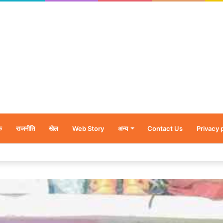
क
राजनीति
खेल
Web Story
अन्य
Contact Us
Privacy 
र’, नन्हें शावकों को पीठ पर बैठाकर घूमती दिखी मादा भालू