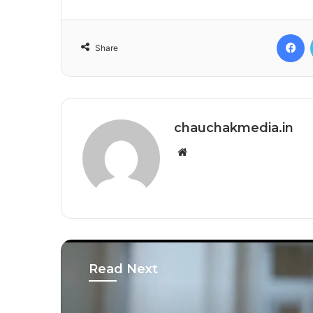
F
Share
chauchakmedia.in
Website
Read Next