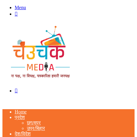
Menu
Switch
skin
Search
for
Home
प्रदेश
छग/मप्र
उप्र/बिहार
देश/विदेश