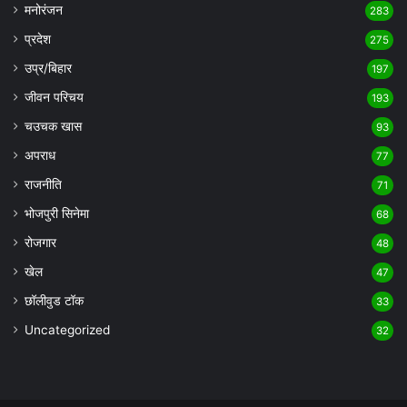
मनोरंजन
283
प्रदेश
275
उप्र/बिहार
197
जीवन परिचय
193
चउचक खास
93
अपराध
77
राजनीति
71
भोजपुरी सिनेमा
68
रोजगार
48
खेल
47
छॉलीवुड टॉक
33
Uncategorized
32