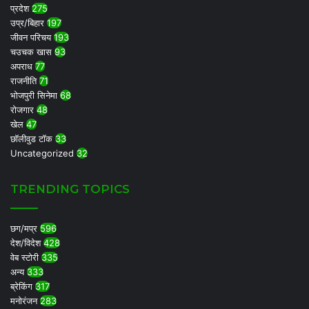
प्रदेश
275
उप्र/बिहार
197
जीवन परिचय
193
चउचक खास
93
अपराध
77
राजनीति
71
भोजपुरी सिनेमा
68
रोजगार
48
खेल
47
छॉलीवुड टॉक
33
Uncategorized
32
TRENDING TOPICS
छग/मप्र
596
देश/विदेश
428
वेब स्टोरी
335
अन्य
333
ब्रेकिंग
317
मनोरंजन
283