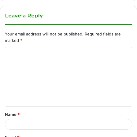
Leave a Reply
Your email address will not be published.
Required fields are
marked
*
C
o
m
m
e
n
t
Name
*
*