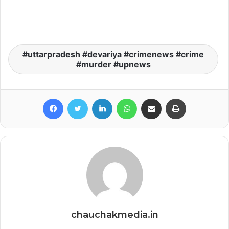
uttarpradesh #devariya #crimenews #crime
#murder #upnews
Facebook
Twitter
LinkedIn
WhatsApp
Share via Email
Print
chauchakmedia.in