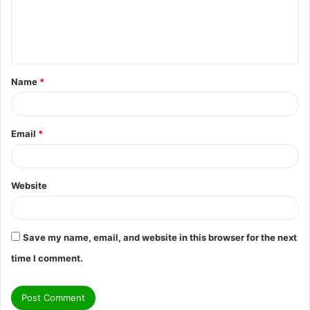
m
e
n
t
Name
*
*
Email
*
Website
Save my name, email, and website in this browser for the next
time I comment.