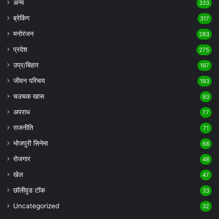
अन्य
333
ब्रेकिंग
317
मनोरंजन
283
प्रदेश
275
उप्र/बिहार
197
जीवन परिचय
193
चउचक खास
93
अपराध
77
राजनीति
71
भोजपुरी सिनेमा
68
रोजगार
48
खेल
47
छॉलीवुड टॉक
33
Uncategorized
32