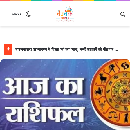
Switch
S
Menu
skin
fo
बारनवापारा अभ्यारण्य में दिखा ‘मां का प्यार’, नन्हें शावकों को पीठ पर बैठाकर घूमती दिखी मादा भालू