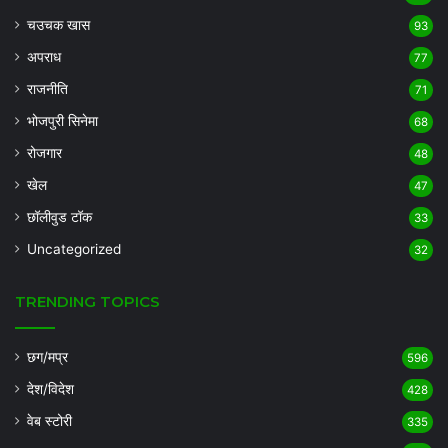
चउचक खास
93
अपराध
77
राजनीति
71
भोजपुरी सिनेमा
68
रोजगार
48
खेल
47
छॉलीवुड टॉक
33
Uncategorized
32
TRENDING TOPICS
छग/मप्र
596
देश/विदेश
428
वेब स्टोरी
335