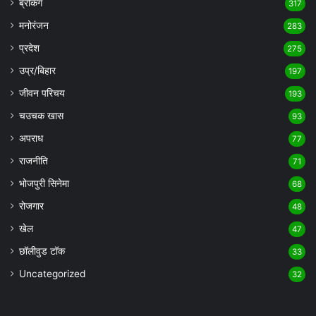
ब्रेकिंग
317
मनोरंजन
283
प्रदेश
275
उप्र/बिहार
197
जीवन परिचय
193
चउचक खास
93
अपराध
77
राजनीति
71
भोजपुरी सिनेमा
68
रोजगार
48
खेल
47
छॉलीवुड टॉक
33
Uncategorized
32