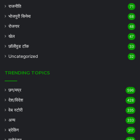
राजनीति
71
भोजपुरी सिनेमा
68
रोजगार
48
खेल
47
छॉलीवुड टॉक
33
Uncategorized
32
TRENDING TOPICS
छग/मप्र
596
देश/विदेश
428
वेब स्टोरी
335
अन्य
333
ब्रेकिंग
317
मनोरंजन