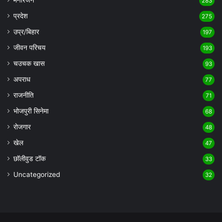
283
प्रदेश
275
उप्र/बिहार
197
जीवन परिचय
193
चउचक खास
93
अपराध
77
राजनीति
71
भोजपुरी सिनेमा
68
रोजगार
48
खेल
47
छॉलीवुड टॉक
33
Uncategorized
32