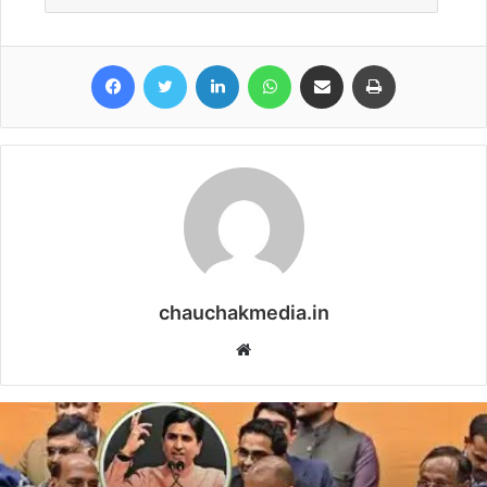
Facebook
Twitter
LinkedIn
WhatsApp
Share via Email
Print
chauchakmedia.in
Website