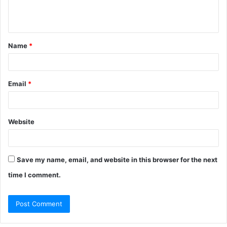
e
n
t
Name
*
*
Email
*
Website
Save my name, email, and website in this browser for the next
time I comment.