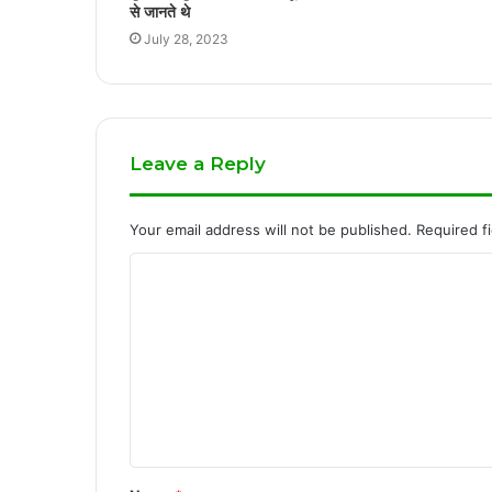
से जानते थे
July 28, 2023
Leave a Reply
Your email address will not be published.
Required f
C
o
m
m
e
n
t