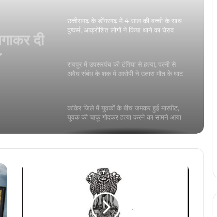
दुष्कर्म, आक्रोशित लोगों ने किया थाने का घेराव
ाल की
रायपुर में उपसरपंच की टंगिया से हत्या, पत्नी से
त लोगों ने
अवैध संबंध के शक में आरोपी ने उतारा मौत के घाट
कांकेर जिले में युवकों के बीच जमकर हुई मारपीट,
युवक की चाकू गोदकर हत्या करने का सामने आया
वीडियो
मारपीट, गाली-गलौच, और जान से मारने की धमकी
देने के मामले में जैजैपुर कांग्रेस विधायक बालेश्वर
साहू गिरफ्तार, मुचलके पर हुए रिहा
दो बाइक सवारों ने कुत्ते को बेरहमी से घसीटा, वीडियो
सोशल मीडिया पर वायरल
मेकाहारा में पत्रकारों से मारपीट करने बाउंसर्स का