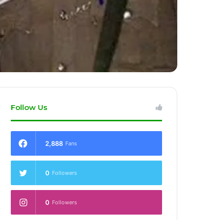
Follow Us
2,888
Fans
0
Followers
0
Followers