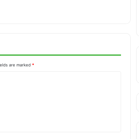
रायपुर में उपसरपंच की टंगिया से हत्या, पत्नी से
अवैध संबंध के शक में आरोपी ने उतारा मौत के घाट
कांकेर जिले में युवकों के बीच जमकर हुई मारपीट,
युवक की चाकू गोदकर हत्या करने का सामने आया
वीडियो
ields are marked
*