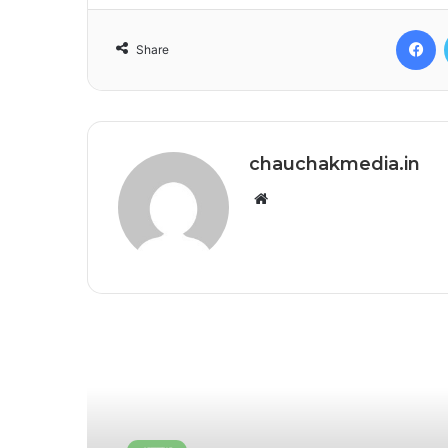
F
Share
chauchakmedia.in
Website
Read Next
अपराध