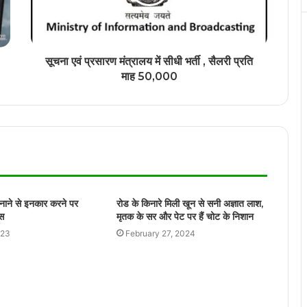
रायपुर पुलिस ने निकला जुलूस
रायपुर में 10 साल की मासूम से दरिंदगी
सूचना एवं प्रसारण मंत्रालय में सीधी भर्ती , सैलरी प्रति
माह 50,000
पति ने पत्नी को छत से उल्टा लटकाकर पीटा,
वीडियो सोशल मीडिया पर वायरल
रायपुर में जुआ खेलते 05 जुआरी गिरफ्तार, कब्जे से
नगदी रकम 63,500 जप्त
बनाने से इनकार करने पर
रोड के किनारे मिली खून से सनी अज्ञात लाश,
ेस
मृतक के सर और पेट पर हैं चोट के निशान
नाबालिक प्रेमी जोड़े ने फांसी लगाकर दी जान, पेड़ से
023
February 27, 2024
लटकती मिली लाश
छत्तीसगढ़ के डोंगरगढ़ में 4 साल की बच्ची के साथ
दुष्कर्म, आक्रोशित लोगों ने किया थाने का घेराव