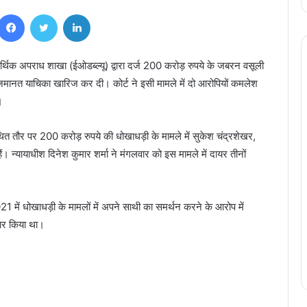
Facebook
Twitter
LinkedIn
र्थिक अपराध शाखा (ईओडब्ल्यू) द्वारा दर्ज 200 करोड़ रुपये के जबरन वसूली
 जमानत याचिका खारिज कर दी। कोर्ट ने इसी मामले में दो आरोपियों कमलेश
।
े कथित तौर पर 200 करोड़ रुपये की धोखाधड़ी के मामले में सुकेश चंद्रशेखर,
। न्यायाधीश दिनेश कुमार शर्मा ने मंगलवार को इस मामले में दायर तीनों
मारपीट, गाली-गलौच, और जान से मारने की धमकी
देने के मामले में जैजैपुर कांग्रेस विधायक बालेश्वर
1 में धोखाधड़ी के मामलों में अपने साथी का समर्थन करने के आरोप में
साहू गिरफ्तार, मुचलके पर हुए रिहा
तार किया था।
दो बाइक सवारों ने कुत्ते को बेरहमी से घसीटा, वीडियो
सोशल मीडिया पर वायरल