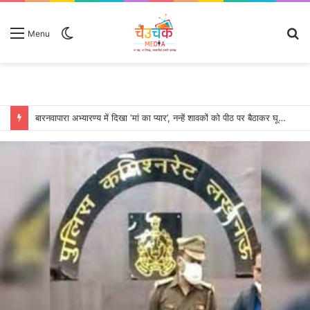
Switch
S
Menu
skin
fo
बारनवापारा अभ्यारण्य में दिखा ‘मां का प्यार’, नन्हें शावकों को पीठ पर बैठाकर घूमती दिखी मादा भालू