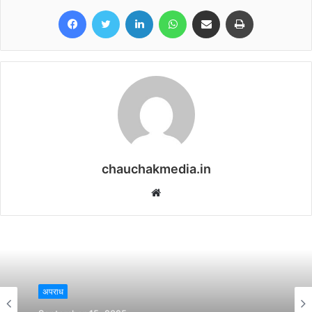
Facebook
Twitter
LinkedIn
WhatsApp
Share via Email
Print
chauchakmedia.in
Website
अपराध