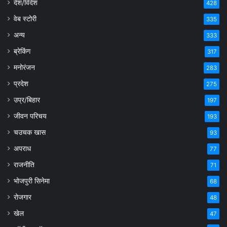
देश/विदेश
428
वेब स्टोरी
335
अन्य
333
ब्रेकिंग
317
मनोरंजन
283
प्रदेश
275
उप्र/बिहार
197
जीवन परिचय
193
चउचक खास
93
अपराध
77
राजनीति
71
भोजपुरी सिनेमा
68
रोजगार
48
खेल
47