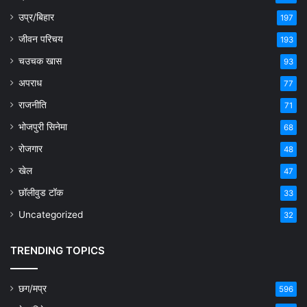
उप्र/बिहार
197
जीवन परिचय
193
चउचक खास
93
अपराध
77
राजनीति
71
भोजपुरी सिनेमा
68
रोजगार
48
खेल
47
छॉलीवुड टॉक
33
Uncategorized
32
TRENDING TOPICS
छग/मप्र
596