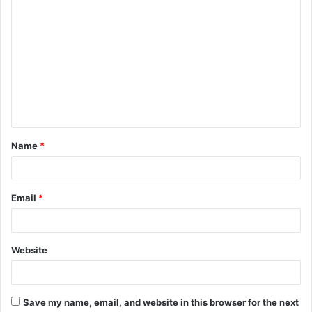
C
o
m
m
e
n
t
Name
*
*
Email
*
Website
Save my name, email, and website in this browser for the next