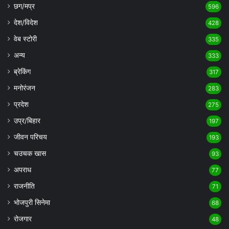
छग/मप्र
596
देश/विदेश
428
वेब स्टोरी
335
अन्य
333
ब्रेकिंग
317
मनोरंजन
283
प्रदेश
275
उप्र/बिहार
197
जीवन परिचय
193
चउचक खास
93
अपराध
77
राजनीति
71
भोजपुरी सिनेमा
68
रोजगार
48