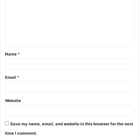
m
m
e
n
t
Name
*
*
Email
*
Website
Save my name, email, and website in this browser for the next
time I comment.