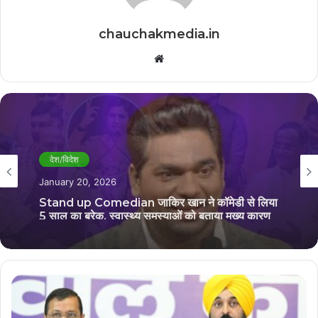
chauchakmedia.in
Website
देश/विदेश
December 25, 2025
देश/विदेश
सीएम योगी आदित्यनाथ को लेकर कवि कुमार विश्वास ने की
January 20, 2026
मजेदार बात, वीडियो हो रहा गायरल
Stand up Comedian जाकिर खान ने कॉमेडी से लिया
5 साल का ब्रेक, स्वास्थ्य समस्याओं को बताया मुख्य कारण