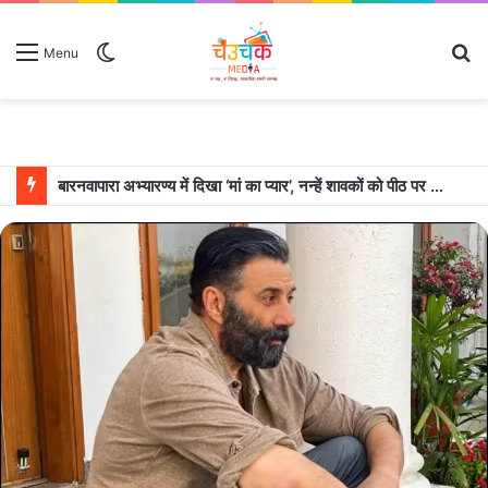
Switch
S
Menu
skin
fo
बारनवापारा अभ्यारण्य में दिखा ‘मां का प्यार’, नन्हें शावकों को पीठ पर बैठाकर घूमती दिखी मादा भालू