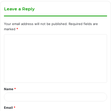
Leave a Reply
Your email address will not be published.
Required fields are
marked
*
C
o
m
m
e
n
t
Name
*
*
Email
*