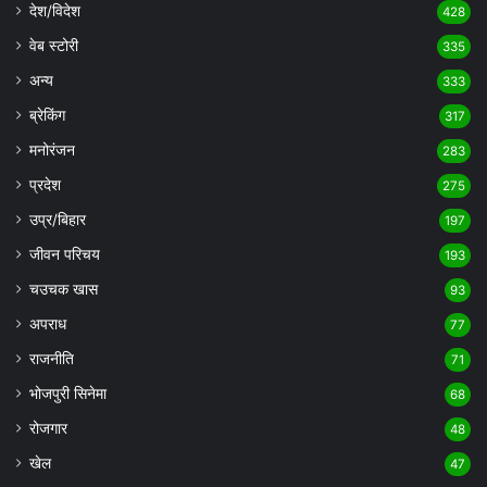
देश/विदेश
428
वेब स्टोरी
335
अन्य
333
ब्रेकिंग
317
मनोरंजन
283
प्रदेश
275
उप्र/बिहार
197
जीवन परिचय
193
चउचक खास
93
अपराध
77
राजनीति
71
भोजपुरी सिनेमा
68
रोजगार
48
खेल
47