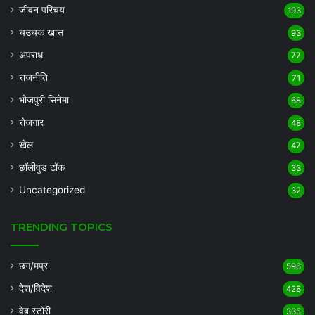
जीवन परिचय
193
चउचक खास
93
अपराध
77
राजनीति
71
भोजपुरी सिनेमा
68
रोजगार
48
खेल
47
छॉलीवुड टॉक
33
Uncategorized
32
TRENDING TOPICS
छग/मप्र
596
देश/विदेश
428
वेब स्टोरी
335