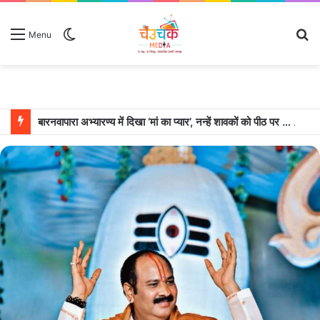
Switch
S
Menu
skin
fo
बारनवापारा अभ्यारण्य में दिखा ‘मां का प्यार’, नन्हें शावकों को पीठ पर बैठाकर घूमती दिखी मादा भालू