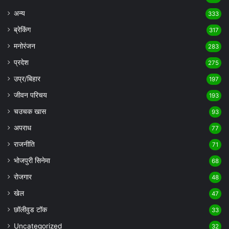
अन्य
333
ब्रेकिंग
317
मनोरंजन
283
प्रदेश
275
उप्र/बिहार
197
जीवन परिचय
193
चउचक खास
93
अपराध
77
राजनीति
71
भोजपुरी सिनेमा
68
रोजगार
48
खेल
47
छॉलीवुड टॉक
33
Uncategorized
32