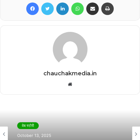
Facebook
Twitter
LinkedIn
WhatsApp
Share via Email
Print
chauchakmedia.in
Website
वेब स्टोरी
October 13, 2025