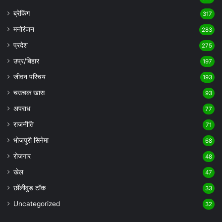
ब्रेकिंग
317
मनोरंजन
283
प्रदेश
275
उप्र/बिहार
197
जीवन परिचय
193
चउचक खास
93
अपराध
77
राजनीति
71
भोजपुरी सिनेमा
68
रोजगार
48
खेल
47
छॉलीवुड टॉक
33
Uncategorized
32