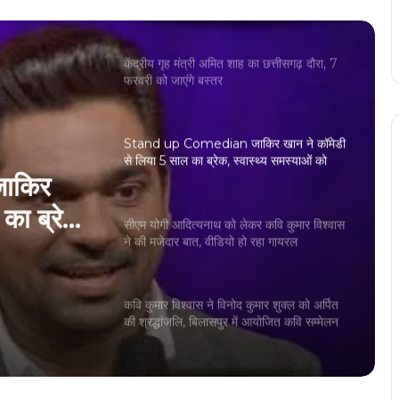
फरवरी को जाएंगे बस्तर
Stand up Comedian जाकिर खान ने कॉमेडी
से लिया 5 साल का ब्रेक, स्वास्थ्य समस्याओं को
बताया मुख्य कारण
सीएम योगी आदित्यनाथ को लेकर कवि कुमार विश्वास
ने की मजेदार बात, वीडियो हो रहा गायरल
कर कवि
त, वीडियो
कवि कुमार विश्वास ने विनोद कुमार शुक्ल को अर्पित
की श्रद्धांजलि, बिलासपुर में आयोजित कवि सम्मेलन
हुआ स्थगित
लेह (लद्दाख) के पूर्व सांसद जामयांग सेरिंग नामग्याल
आज छत्तीसगढ़ दौरे पर, भाजपा प्रदेश मुख्यालय
कुशाभाऊ ठाकरे परिसर में बैठक लेंगे
Bihar Election Results: अलीनगर