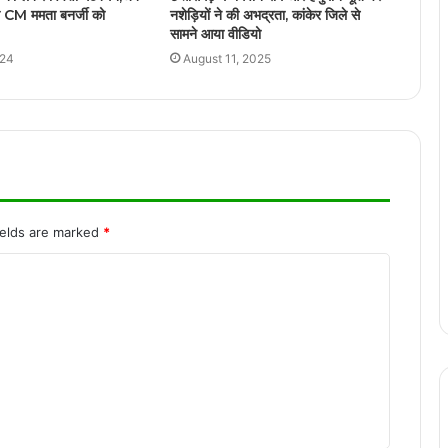
फरवरी को जाएंगे बस्तर
 CM ममता बनर्जी को
नशेड़ियों ने की अभद्रता, कांकेर जिले से
सामने आया वीडियो
024
August 11, 2025
Stand up Comedian जाकिर खान ने कॉमेडी
से लिया 5 साल का ब्रेक, स्वास्थ्य समस्याओं को
बताया मुख्य कारण
सीएम योगी आदित्यनाथ को लेकर कवि कुमार विश्वास
ने की मजेदार बात, वीडियो हो रहा गायरल
ields are marked
*
कवि कुमार विश्वास ने विनोद कुमार शुक्ल को अर्पित
की श्रद्धांजलि, बिलासपुर में आयोजित कवि सम्मेलन
हुआ स्थगित
लेह (लद्दाख) के पूर्व सांसद जामयांग सेरिंग नामग्याल
आज छत्तीसगढ़ दौरे पर, भाजपा प्रदेश मुख्यालय
कुशाभाऊ ठाकरे परिसर में बैठक लेंगे