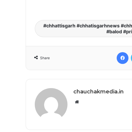
chhattisgarh #chhatisgarhnews #chh
#balod #p
F
Share
chauchakmedia.in
Website