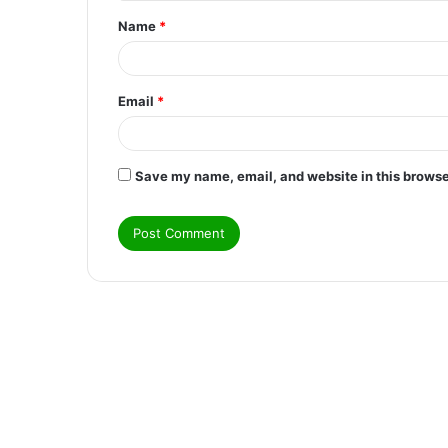
t
Name
*
*
Email
*
Save my name, email, and website in this browse