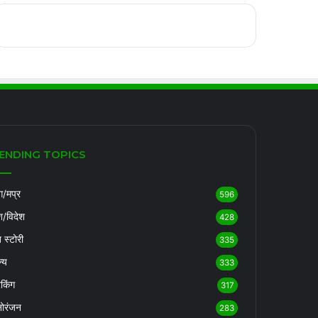
ENDING TOPICS
/मप्र
596
श/विदेश
428
ब स्टोरी
335
्य
333
रेकिंग
317
ोरंजन
283