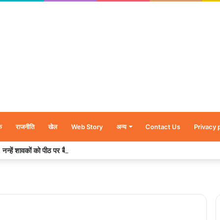
क
राजनीति
खेल
Web Story
अन्य
Contact Us
Privacy 
र’, नन्हें शावकों को पीठ पर बैठाकर घूमती दिखी मादा भालू