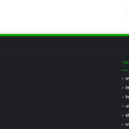
TR
छग
दे
वे
अन
ब्
मन