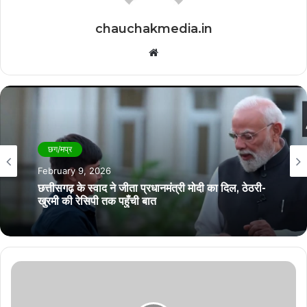
chauchakmedia.in
Website
छग/मप्र
छग/मप्र
February 6, 2026
February 9, 2026
कवर्धा में स्कूली बच्चों का कार पर जानलेवा स्टंटबाज़ी का
वीडियो वायरल
छत्तीसगढ़ के स्वाद ने जीता प्रधानमंत्री मोदी का दिल, ठेठरी-
खुरमी की रेसिपी तक पहुँची बात