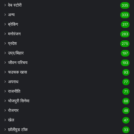
वेब स्टोरी
335
अन्य
333
ब्रेकिंग
317
मनोरंजन
283
प्रदेश
275
उप्र/बिहार
197
जीवन परिचय
193
चउचक खास
93
अपराध
77
राजनीति
71
भोजपुरी सिनेमा
68
रोजगार
48
खेल
47
छॉलीवुड टॉक
33