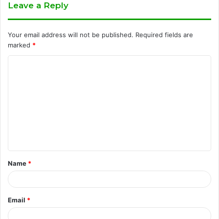
Leave a Reply
Your email address will not be published.
Required fields are
marked
*
C
o
m
m
e
n
t
Name
*
*
Email
*