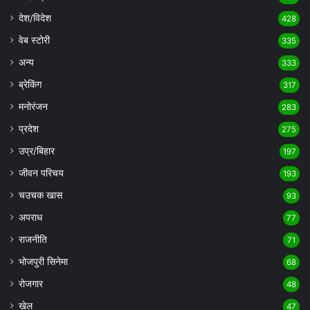
देश/विदेश
428
वेब स्टोरी
335
अन्य
333
ब्रेकिंग
317
मनोरंजन
283
प्रदेश
275
उप्र/बिहार
197
जीवन परिचय
193
चउचक खास
93
अपराध
77
राजनीति
71
भोजपुरी सिनेमा
68
रोजगार
48
खेल
47