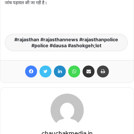
जांच पड़ताल की जा रही है।
rajasthan #rajasthannews #rajasthanpolice
#police #dausa #ashokgeh;lot
Facebook
Twitter
LinkedIn
WhatsApp
Share via Email
Print
chauchakmedia.in