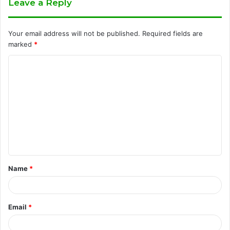
Leave a Reply
Your email address will not be published.
Required fields are
marked
*
C
o
m
m
e
n
t
Name
*
*
Email
*