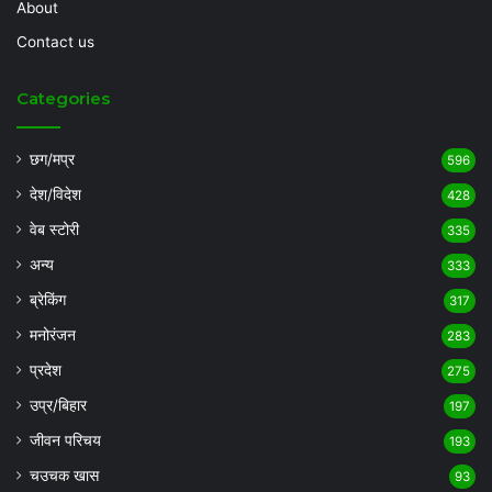
About
Contact us
Categories
छग/मप्र
596
देश/विदेश
428
वेब स्टोरी
335
अन्य
333
ब्रेकिंग
317
मनोरंजन
283
प्रदेश
275
उप्र/बिहार
197
जीवन परिचय
193
चउचक खास
93