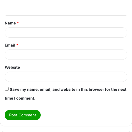
n
t
Name
*
*
Email
*
Website
Save my name, email, and website in this browser for the next
time I comment.