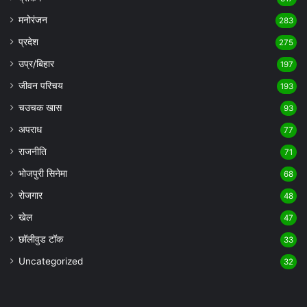
मनोरंजन
283
प्रदेश
275
उप्र/बिहार
197
जीवन परिचय
193
चउचक खास
93
अपराध
77
राजनीति
71
भोजपुरी सिनेमा
68
रोजगार
48
खेल
47
छॉलीवुड टॉक
33
Uncategorized
32