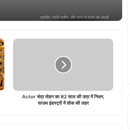
वीडियो
मारपीट, गाली-गलौच, और जान से मारने की धमकी
देने के मामले में जैजैपुर कांग्रेस विधायक बालेश्वर
साहू गिरफ्तार, मुचलके पर हुए रिहा
दो बाइक सवारों ने कुत्ते को बेरहमी से घसीटा, वीडियो
सोशल मीडिया पर वायरल
मेकाहारा में पत्रकारों से मारपीट करने बाउंसर्स का
रायपुर पुलिस ने निकला जुलूस
रायपुर में 10 साल की मासूम से दरिंदगी
Actor चंद्र मोहन का 82 साल की उम्र में निधन,
साउथ इंडस्ट्री में शोक की लहर
पति ने पत्नी को छत से उल्टा लटकाकर पीटा,
वीडियो सोशल मीडिया पर वायरल