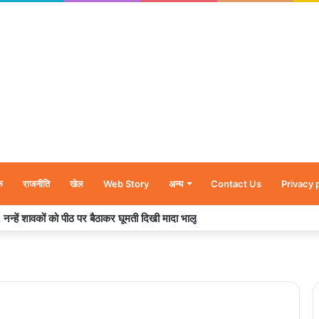
क
राजनीति
खेल
Web Story
अन्य
Contact Us
Privacy 
र’, नन्हें शावकों को पीठ पर बैठाकर घूमती दिखी मादा भालू