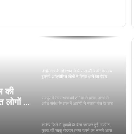
रायपुर में जुआ खेलते 05 जुआरी गिरफ्तार, कब्जे से
नगदी रकम 63,500 जप्त
नाबालिक प्रेमी जोड़े ने फांसी लगाकर दी जान, पेड़ से
लटकती मिली लाश
छत्तीसगढ़ के डोंगरगढ़ में 4 साल की बच्ची के साथ
दुष्कर्म, आक्रोशित लोगों ने किया थाने का घेराव
ाल की
रायपुर में उपसरपंच की टंगिया से हत्या, पत्नी से
त लोगों ने
अवैध संबंध के शक में आरोपी ने उतारा मौत के घाट
कांकेर जिले में युवकों के बीच जमकर हुई मारपीट,
युवक की चाकू गोदकर हत्या करने का सामने आया