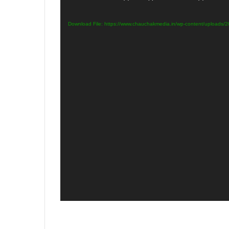
Player
Download File: https://www.chauchakmedia.in/wp-content/uploa