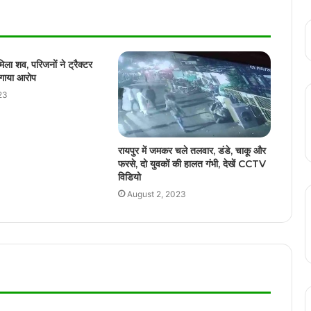
रायपुर में जुआ खेलते 05 जुआरी गिरफ्तार, कब्जे से
नगदी रकम 63,500 जप्त
िला शव, परिजनों ने ट्रैक्टर
लगाया आरोप
नाबालिक प्रेमी जोड़े ने फांसी लगाकर दी जान, पेड़ से
23
लटकती मिली लाश
रायपुर में जमकर चले तलवार, डंडे, चाकू और
छत्तीसगढ़ के डोंगरगढ़ में 4 साल की बच्ची के साथ
फरसे, दो युवकों की हालत गंभी, देखें CCTV
दुष्कर्म, आक्रोशित लोगों ने किया थाने का घेराव
विडियो
August 2, 2023
रायपुर में उपसरपंच की टंगिया से हत्या, पत्नी से
अवैध संबंध के शक में आरोपी ने उतारा मौत के घाट
कांकेर जिले में युवकों के बीच जमकर हुई मारपीट,
युवक की चाकू गोदकर हत्या करने का सामने आया
वीडियो