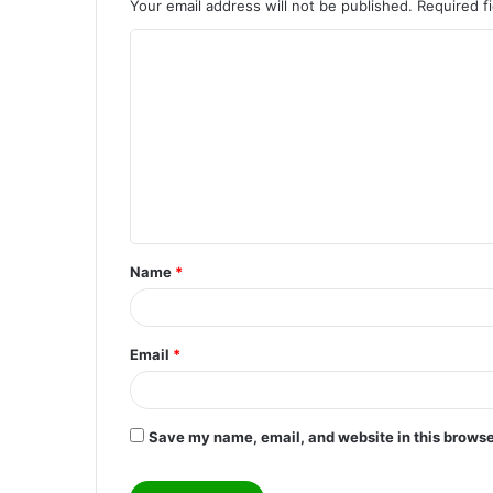
Your email address will not be published.
Required f
C
o
m
m
e
n
t
Name
*
*
Email
*
Save my name, email, and website in this browse