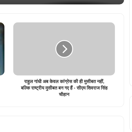
रायपुर सांसद बृजमोहन अग्रवाल आज पहुंचेंगे पटना,
बिहार विधानसभा चुनाव में संभालेंगे प्रचार का जिम्मा
चांवल की मानक गुणवत्ता में किसी प्रकार से समझौता
नहीं – गुणवत्ता निरीक्षकों की कार्यशाला में नान अध्यक्ष
संजय श्रीवास्तव ने दिए निर्देश
CG Police Transfer: पुलिस विभाग में बड़ा
प्रशासनिक फेरबदल, विभिन्न जिलों में तैनात 24
पुलिसकर्मियों के तबादला आदेश जारी
राहुल गांधी अब केवल कांग्रेस की ही मुसीबत नहीं,
जिला प्रशासन कोरिया और इसरो स्पेस ट्यूटर –
बल्कि राष्ट्रीय मुसीबत बन गए हैं - सीएम शिवराज सिंह
मुस्कान फाउंडेशन के संयुक्त प्रयास से स्थापित की
चौहान
गई “स्पेस स्किल लैब”, राज्यपाल रमेन डेका ने किया
शुभारंभ
रायपुर से दिल्ली, मुंबई और भोपाल के लिए नई
फ्लाइट, डीजीसीए का विंटर शेड्यूल जारी…