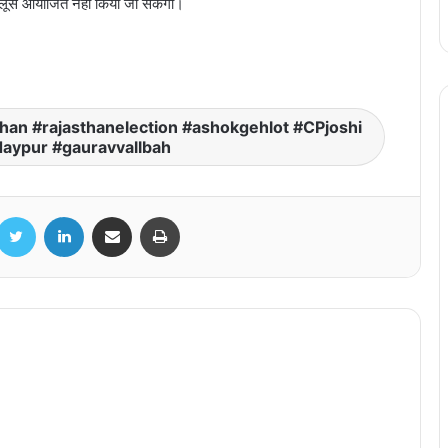
ुलूस आयोजित नहीं किया जा सकेगा।
रायपुर सांसद बृजमोहन अग्रवाल आज पहुंचेंगे पटना,
बिहार विधानसभा चुनाव में संभालेंगे प्रचार का जिम्मा
चांवल की मानक गुणवत्ता में किसी प्रकार से समझौता
नहीं – गुणवत्ता निरीक्षकों की कार्यशाला में नान अध्यक्ष
han #rajasthanelection #ashokgehlot #CPjoshi
संजय श्रीवास्तव ने दिए निर्देश
aypur #gauravvallbah
CG Police Transfer: पुलिस विभाग में बड़ा
प्रशासनिक फेरबदल, विभिन्न जिलों में तैनात 24
acebook
Twitter
LinkedIn
Share via Email
Print
पुलिसकर्मियों के तबादला आदेश जारी
जिला प्रशासन कोरिया और इसरो स्पेस ट्यूटर –
मुस्कान फाउंडेशन के संयुक्त प्रयास से स्थापित की
गई “स्पेस स्किल लैब”, राज्यपाल रमेन डेका ने किया
शुभारंभ
रायपुर से दिल्ली, मुंबई और भोपाल के लिए नई
फ्लाइट, डीजीसीए का विंटर शेड्यूल जारी…