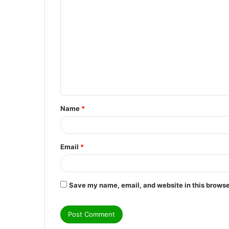
C
o
m
m
e
n
t
Name
*
*
Email
*
Save my name, email, and website in this browse