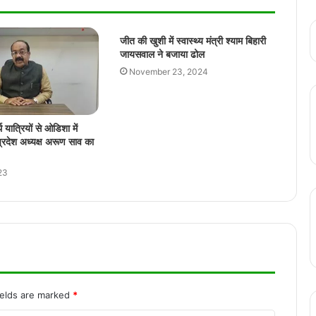
बिहार के बाद अब पश्चिम बंगाल भी जीतेंगे, मुख्यमंत्री
विष्णु देव साय का बड़ा बयान
जीत की खुशी में स्वास्थ्य मंत्री श्याम बिहारी
जायसवाल ने बजाया ढोल
November 23, 2024
Bilaspur Train Accident: बिलासपुर के पास
हुआ बड़ा ट्रेन हादसा, गेवरारोड पैसेंजर ट्रेन और
मालगाड़ी में हुई टक्कर
थ यात्रियों से ओडिशा में
प्रदेश अध्यक्ष अरूण साव का
रायपुर के वीआईपी चौक के स्थापित छत्तीसगढ़
महतारी की मुर्ति में तोड़फोड़, छत्तीसगढ़िया क्रांति
सेना ने की थी मूर्ति की स्थापना
23
कायस्थ समाज रायपुर ने यम द्वितीया पर भगवान
चित्रगुप्त का पूजन किया सम्पन्न, दीपावली मिलन
समारोह 26 को
रायपुर में जल्द लागू होगी पुलिस कमिश्नर प्रणाली, 1
नवम्बर से लागू होने की संभावना
ields are marked
*