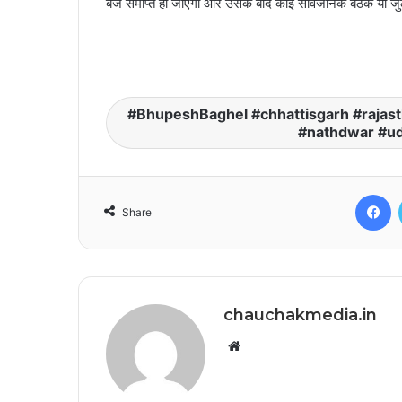
बजे समाप्त हो जाएगा और उसके बाद कोई सार्वजनिक बैठक या ज
BhupeshBaghel #chhattisgarh #rajast
#nathdwar #ud
F
Share
chauchakmedia.in
Website