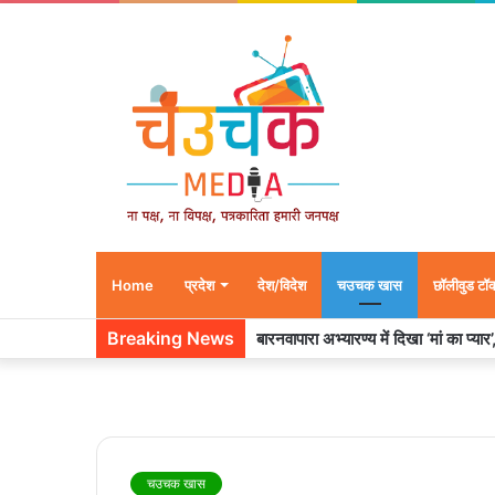
Home
प्रदेश
देश/विदेश
चउचक खास
छॉलीवुड टॉ
Breaking News
बारनवापारा अभ्यारण्य में दिखा ‘मां का प्या
चउचक खास