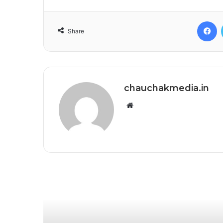
F
Share
chauchakmedia.in
Website
Read Next