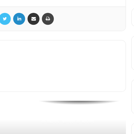
भुज के स्मृतिवन भूकंप संग्रहालय का कवि डॉ. कुमार
विश्वास ने किया दौरा, वीडियो हो रहा वायरल
acebook
Twitter
LinkedIn
Share via Email
Print
भुज में 13 अप्रैल को होगा हिंदी कविता का भव्य
“शब्द उत्सव”, प्रसिद्ध कवि डॉ. कुमार विश्वास होंगे
मुख्य आकर्षण
महावीर जयंती पर कवि डॉ. कुमार विश्वास की भावपूर्ण
कविता: “जय महावीर, जय महावीर”
1200 करोड़ की लागत से बन रही ‘रामायण’ का
Glimpse हुआ रिलीज, गानों में दिखेगा कवि डॉ.
कुमार विश्वास के लेखन का जादू
महंत घासीदास स्मृति संग्रहालय, रायपुर में “विरासत
की कहानियां” कार्यक्रम का आयोजन