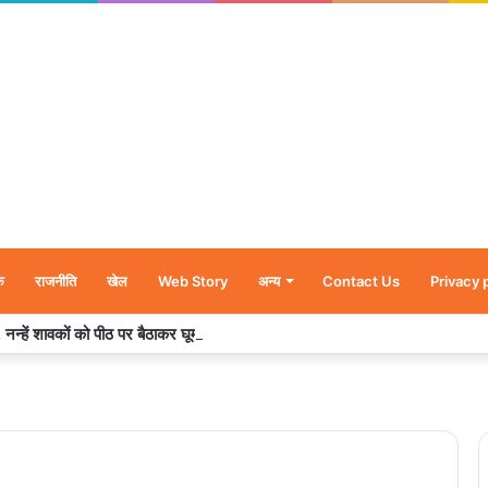
क
राजनीति
खेल
Web Story
अन्य
Contact Us
Privacy 
र’, नन्हें शावकों को पीठ पर बैठाकर घूमती दिखी मादा भालू