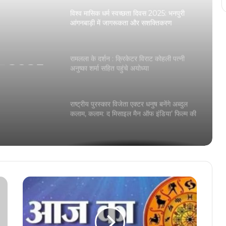
विश्व मासिक धर्म स्वच्छता दिवस 2025: भनपुरी
आंगनबाड़ी में जागरूकता और सशक्तिकरण
िवस 2025:
ता और
रामलला के दर्शन : क्रिकेटर विराट कोहली पत्नी
अनुष्का शर्मा सहित पहुंचे अयोध्या
राष्ट्रीय पुरस्कार विजेता एक्टर धनुष बनेंगे अब्दुल
कलाम, कलाम: द मिसाइल मैन ऑफ इंडिया’ फिल्म की
घोषणा
छत्तीसगढ़ी सिनेमा के दिग्गज सतीश जैन और मोहित
साहू के बीच का खत्म हुआ विवाद
UPSC सिविल सेवा परीक्षा 2024 के अंतिम
परिणाम घोषित, शक्ति दुबे ने हासिल किया पहला
स्थान