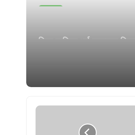
चउचक खास
May 28, 2025
विश्व मासिक धर्म स्वच्छता द
भनपुरी आंगनबाड़ी में जागरूक
सशक्तिकरण