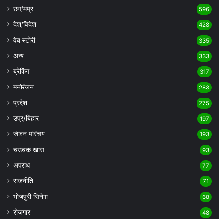
छग/मप्र
596
देश/विदेश
428
वेब स्टोरी
335
अन्य
333
ब्रेकिंग
317
मनोरंजन
283
प्रदेश
275
उप्र/बिहार
197
जीवन परिचय
193
चउचक खास
93
अपराध
77
राजनीति
71
भोजपुरी सिनेमा
68
रोजगार
48