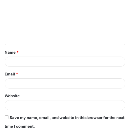
o
m
m
e
n
t
Name
*
*
Email
*
Website
Save my name, email, and website in this browser for the next
time I comment.