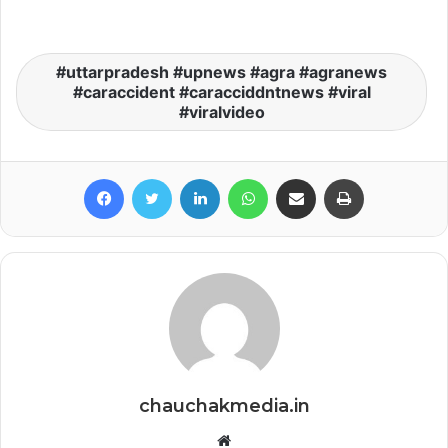
uttarpradesh #upnews #agra #agranews
#caraccident #caracciddntnews #viral
#viralvideo
Facebook
Twitter
LinkedIn
WhatsApp
Share via Email
Print
chauchakmedia.in
Website