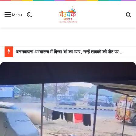
Switch
S
Menu
skin
fo
बारनवापारा अभ्यारण्य में दिखा ‘मां का प्यार’, नन्हें शावकों को पीठ पर बैठाकर घूमती दिखी मादा भालू