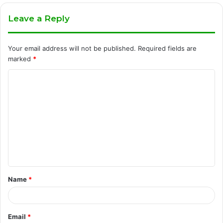
Leave a Reply
Your email address will not be published.
Required fields are
marked
*
C
o
m
m
e
n
t
Name
*
*
Email
*