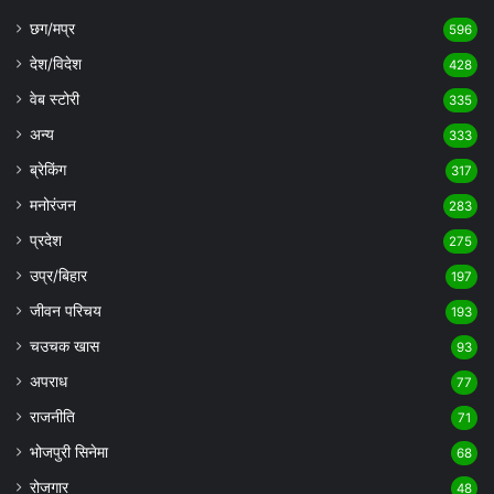
छग/मप्र
596
देश/विदेश
428
वेब स्टोरी
335
अन्य
333
ब्रेकिंग
317
मनोरंजन
283
प्रदेश
275
उप्र/बिहार
197
जीवन परिचय
193
चउचक खास
93
अपराध
77
राजनीति
71
भोजपुरी सिनेमा
68
रोजगार
48