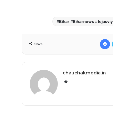
Bihar #Biharnews #tejasv
F
Share
chauchakmedia.in
Website