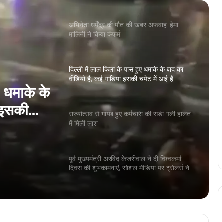
दिल्ली में लाल किला के पास हुए धमाके के बाद का
वीडियो है, कई गाड़ियां इसकी चपेट में आई हैं
राज्योत्सव से गायब हुए कर्मचारी की सड़ी-गली हालत
में मिली लाश
ी की
पूर्व मुख्यमंत्री अरविंद केजरीवाल ने दी विश्वकर्मा
दिवस की शुभकामनाएं, सोशल मीडिया पर ट्रोलर्स ने
कसा तंज
ए धमाके के
रायगढ़ से झारखंड जा रही यात्रियों से भरी बस
पलटी, 20 से ज्यादा घायल
ं इसकी
Gujrat Government: गुजरात सरकार के
सभी 16 मंत्रियों का इस्तीफा, कल नई कैबिनेट का