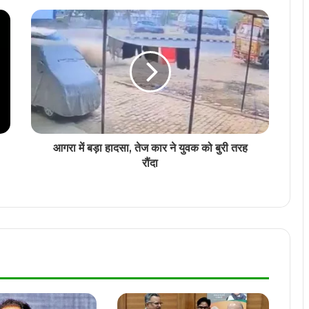
होगा शपथ ग्रहण
Ravi Naik Passes Away: गोवा के पूर्व सीएम
रवि नाइक का 79 वर्ष की आयु में हुआ निधन
भिंड कलेक्टर संजीव श्रीवास्तव का तबादला, BJP
विधायक नरेंद्र सिंह कुशवाह से विवाद के 34 दिन
बाद ट्रांसफर
आगरा में बड़ा हादसा, तेज कार ने युवक को बुरी तरह
कोरबा में तेज रफ्तार कार ने एक बाइक सवार को
रौंदा
जोरदार ठोकर मारी
तखतपुर थाना प्रभारी अनिल अग्रवाल पर वसूली का
गंभीर आरोप, SSP रजनेश सिंह ने किया लाइन
अटैच
अभिनेता धर्मेंद्र की मौत की खबर अफवाह! हेमा
मालिनी ने किया कंफर्म