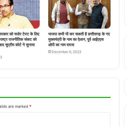
दिल्ली में लाल किला के पास हुए धमाके के बाद का
वीडियो है, कई गाड़ियां इसकी चपेट में आई हैं
 सरकार को फ्लोर टेस्ट के लिए
भाजपा कभी भी कर सकती है छत्तीसगढ़ के नए
ाष्ट्र राजनीतिक संकट को
मुख्यमंत्री के नाम का ऐलान, पूर्व आईएएस
राज्योत्सव से गायब हुए कर्मचारी की सड़ी-गली हालत
द सुप्रीम कोर्ट ने सुनाया
ओपी का नाम वापस
में मिली लाश
December 6, 2023
23
पूर्व मुख्यमंत्री अरविंद केजरीवाल ने दी विश्वकर्मा
दिवस की शुभकामनाएं, सोशल मीडिया पर ट्रोलर्स ने
कसा तंज
रायगढ़ से झारखंड जा रही यात्रियों से भरी बस
पलटी, 20 से ज्यादा घायल
ields are marked
*