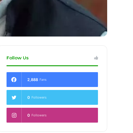
Follow Us
2,888
Fans
0
Followers
0
Followers