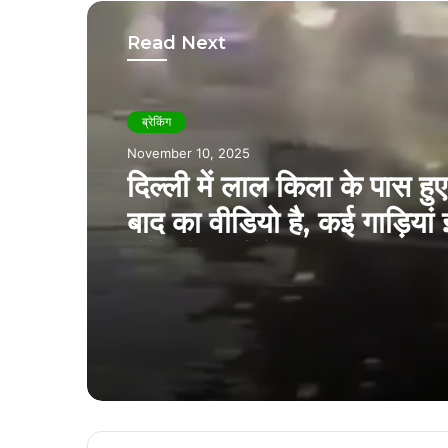
Read Next
ब्रेकिंग
November 8, 2025
ब्रेकिंग
राज्योत्सव से गायब हुए कर्मचार
November 10, 2025
सड़ी-गली हालत में मिली लाश
दिल्ली में लाल किला के पास हु
बाद का वीडियो है, कई गाड़िया
चपेट में आई हैं