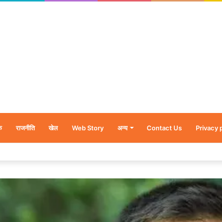
क
राजनीति
खेल
Web Story
अन्य
Contact Us
Privacy 
र’, नन्हें शावकों को पीठ पर बैठाकर घूमती दिखी मादा भालू