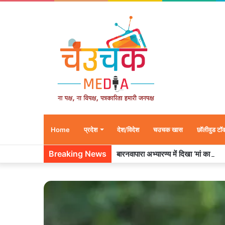
Home
प्रदेश
देश/विदेश
चउचक खास
छॉलीवुड टॉ
Breaking News
बारनवापारा अभ्यारण्य में दिखा ‘मां का प्या