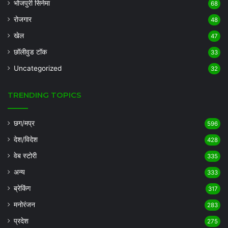
भोजपुरी सिनेमा
68
रोजगार
48
खेल
47
छॉलीवुड टॉक
33
Uncategorized
32
TRENDING TOPICS
छग/मप्र
596
देश/विदेश
428
वेब स्टोरी
335
अन्य
333
ब्रेकिंग
317
मनोरंजन
283
प्रदेश
275