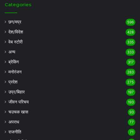
Categories
छग/मप्र
596
देश/विदेश
428
वेब स्टोरी
335
अन्य
333
ब्रेकिंग
317
मनोरंजन
283
प्रदेश
275
उप्र/बिहार
197
जीवन परिचय
193
चउचक खास
93
अपराध
77
राजनीति
71