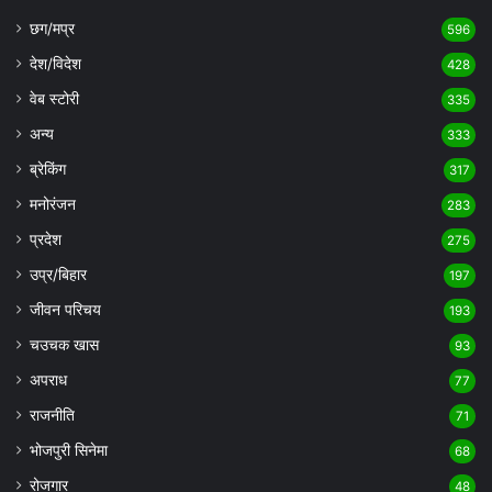
छग/मप्र
596
देश/विदेश
428
वेब स्टोरी
335
अन्य
333
ब्रेकिंग
317
मनोरंजन
283
प्रदेश
275
उप्र/बिहार
197
जीवन परिचय
193
चउचक खास
93
अपराध
77
राजनीति
71
भोजपुरी सिनेमा
68
रोजगार
48