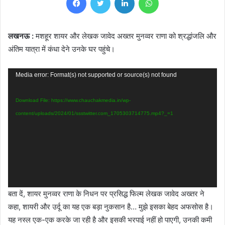
लखनऊ :
मशहूर शायर और लेखक
जावेद
अख्तर
मुनव्वर राणा को श्रद्धांजलि और
अंतिम यात्रा में कंधा देने उनके घर पहुंचे।
Video
Media error: Format(s) not supported or source(s) not found
Player
Download File: https://www.chauchakmedia.in/wp-
content/uploads/2024/01/ssstwitter.com_1705303714775.mp4?_=1
बता दें, शायर मुनव्वर राणा के निधन पर प्रसिद्ध फिल्म लेखक जावेद अख्तर ने
कहा, शायरी और उर्दू का यह एक बड़ा नुकसान है… मुझे इसका बेहद अफसोस है।
यह नस्ल एक-एक करके जा रही है और इसकी भरपाई नहीं हो पाएगी, उनकी कमी