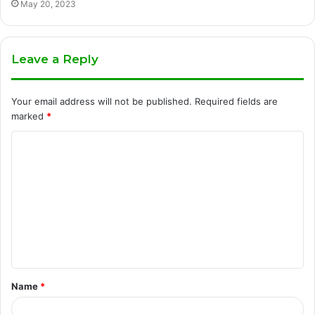
May 20, 2023
Leave a Reply
Your email address will not be published.
Required fields are
marked
*
C
o
m
m
e
n
t
Name
*
*