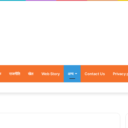
क
राजनीति
खेल
Web Story
अन्य
Contact Us
Privacy 
र’, नन्हें शावकों को पीठ पर बैठाकर घूमती दिखी मादा भालू