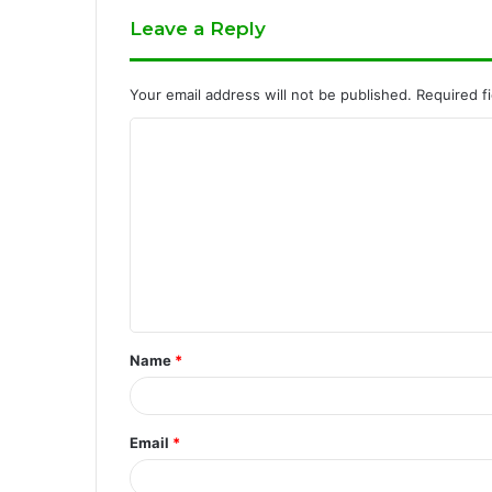
Leave a Reply
Your email address will not be published.
Required f
C
o
m
m
e
n
t
Name
*
*
Email
*