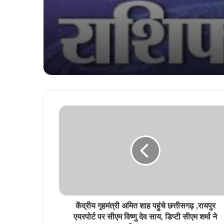
जानिए अपना राशिफल
आज अपने करियर पर ध्यान लग
जरूरत है, जानिए अपना राशि
केंद्रीय गृहमंत्री अमित शाह पहुंचे छत्तीसगढ़ ,रायपुर
एयरपोर्ट पर सीएम विष्णु देव साय, डिप्टी सीएम शर्मा ने