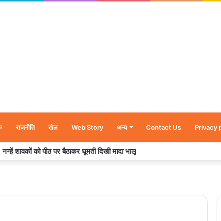
क
राजनीति
खेल
Web Story
अन्य
Contact Us
Privacy 
र’, नन्हें शावकों को पीठ पर बैठाकर घूमती दिखी मादा भालू