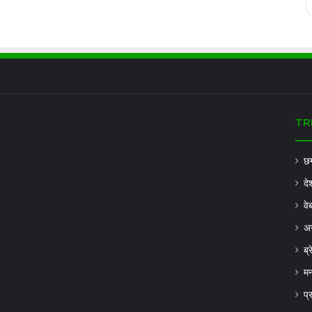
TR
छग
दे
वे
अन
ब्
मन
प्