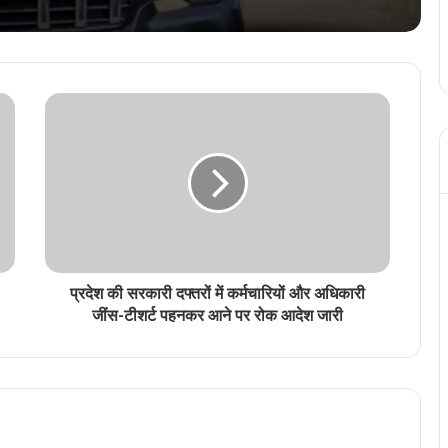
हिंदी के मशहूर कवि-कथाकार विनोद कुमार शुक्ल को
रायपुर स्थित निवास पर दिया गया हिंदी का सर्वोच्च
सम्मान ज्ञानपीठ पुरस्कार
छत्तीसगढ़ को स्वास्थ्य सेवाओं के क्षेत्र में मिली दो
ऐतिहासिक उपलब्धि, सीएम विष्णु देव साय दी
शुभकामनाएं
बिहार की जीत पर खूब थिरके मंत्री छत्तीसगढ़ के
स्वास्थ्य मंत्री श्याम बिहारी जायसवाल, वीडियो हुआ
वायरल
प्रदेश की सरकारी दफ्तरों में कर्मचारियों और अधिकारी
छत्तीसगढ़ में आज से धान खरीदी, किसानों को नहीं
जींस-टीशर्ट पहनकर आने पर रोक आदेश जारी
मिला टोकन, ‘टोकन-तुंहर-हाथ एप’ फेल
सांसद बृजमोहन अग्रवाल आज रायपुर में विभिन्न
कार्यक्रमों में होंगे शामिल