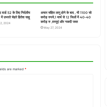
बिलासपुर हाईकोर्ट ने माना स्कूल परिसर में जबरन
ाद वार्ड 52 के लिए निर्दलीय
अचार संहित लागु होने के बाद , भी 1100 सो
घुसना अपराध, NSUI नेता की याचिका की खारिज
 में उभरते चेहरे हितेश साहू
करोड़ रुपये,1 मार्च से 12 जिलों में 40-40
करोड़ रु ,वस्तुएं और नकदी जब्त
2, 2024
May 27, 2024
छत्तीसगढ़ के स्वाद ने जीता प्रधानमंत्री मोदी का
दिल, ठेठरी-खुरमी की रेसिपी तक पहुँची बात
कवर्धा में स्कूली बच्चों का कार पर जानलेवा स्टंटबाज़ी
का वीडियो वायरल
ields are marked
*
रायपुर के पुलिस उपायुक्त, अतिरिक्त पुलिस उपायुक्त
को कार्यालय अलॉट
रायपुर में सनी लियोनी के कार्यक्रम का विरोध, बजरंग
दल ने जताई आपत्ति..