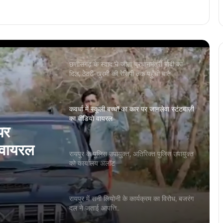
बिलासपुर हाईकोर्ट ने माना स्कूल परिसर में जबरन
घुसना अपराध, NSUI नेता की याचिका की खारिज
छत्तीसगढ़ के स्वाद ने जीता प्रधानमंत्री मोदी का
दिल, ठेठरी-खुरमी की रेसिपी तक पहुँची बात
कवर्धा में स्कूली बच्चों का कार पर जानलेवा स्टंटबाज़ी
का वीडियो वायरल
पर
ो वायरल
रायपुर के पुलिस उपायुक्त, अतिरिक्त पुलिस उपायुक्त
को कार्यालय अलॉट
रायपुर में सनी लियोनी के कार्यक्रम का विरोध, बजरंग
दल ने जताई आपत्ति..