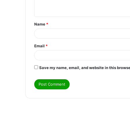
n
t
Name
*
*
Email
*
Save my name, email, and website in this browse