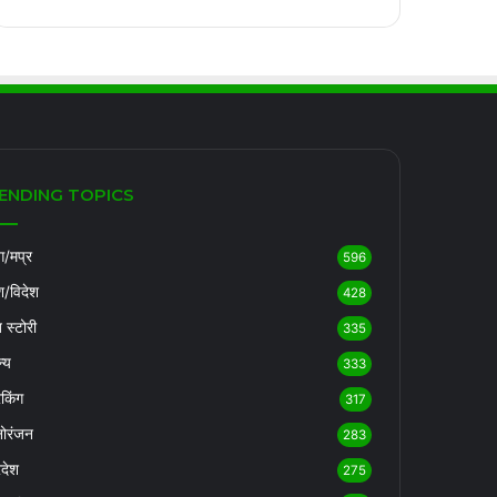
ENDING TOPICS
/मप्र
596
श/विदेश
428
ब स्टोरी
335
्य
333
रेकिंग
317
ोरंजन
283
रदेश
275