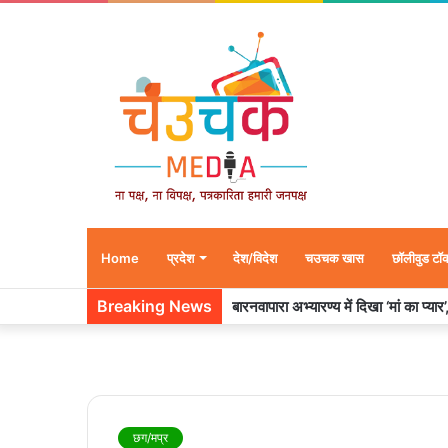
Home
प्रदेश
देश/विदेश
चउचक खास
छॉलीवुड टॉ
Breaking News
बारनवापारा अभ्यारण्य में दिखा ‘मां का प्या
छग/मप्र