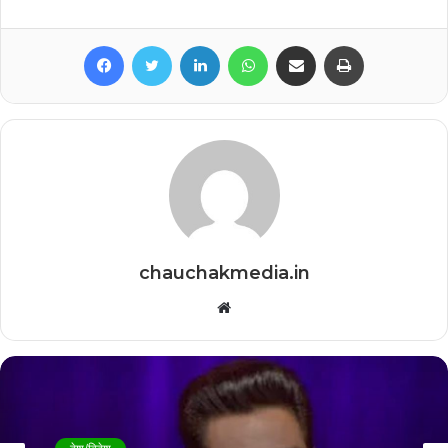
Facebook
Twitter
LinkedIn
WhatsApp
Share via Email
Print
chauchakmedia.in
Website