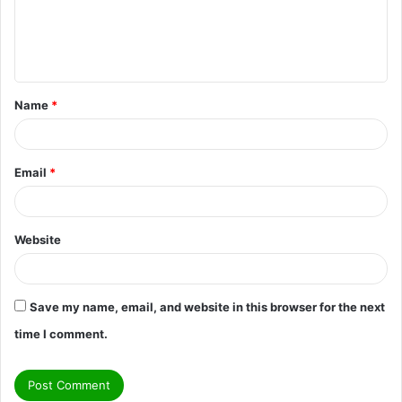
m
e
n
t
Name
*
*
Email
*
Website
Save my name, email, and website in this browser for the next
time I comment.