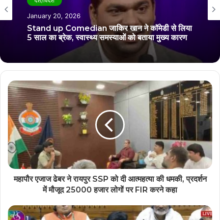
देश/विदेश
December 25, 2025
देश/विदेश
सीएम योगी आदित्यनाथ को लेकर कवि कुमार विश्वास ने की
January 20, 2026
मजेदार बात, वीडियो हो रहा गायरल
Stand up Comedian जाकिर खान ने कॉमेडी से लिया
5 साल का ब्रेक, स्वास्थ्य समस्याओं को बताया मुख्य कारण
महापौर एजाज ढेबर ने रायपुर SSP को दी आत्महत्या की धमकी, प्रदर्शन
में मौजूद 25000 हजार लोगों पर FIR करने कहा