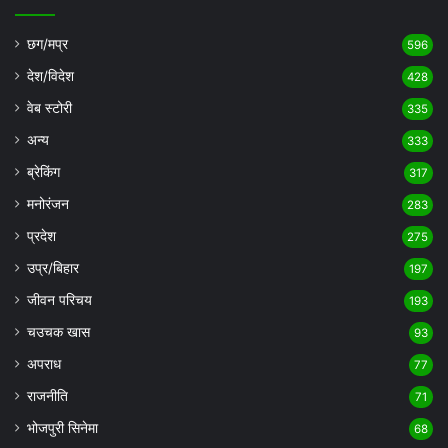
छग/मप्र
596
देश/विदेश
428
वेब स्टोरी
335
अन्य
333
ब्रेकिंग
317
मनोरंजन
283
प्रदेश
275
उप्र/बिहार
197
जीवन परिचय
193
चउचक खास
93
अपराध
77
राजनीति
71
भोजपुरी सिनेमा
68