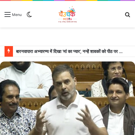
Switch
S
Menu
skin
fo
बारनवापारा अभ्यारण्य में दिखा ‘मां का प्यार’, नन्हें शावकों को पीठ पर बैठाकर घूमती दिखी मादा भालू