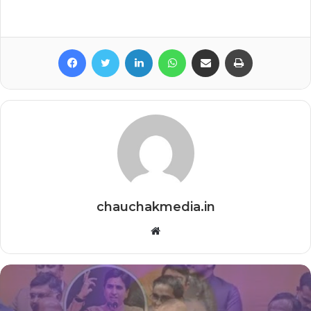
Facebook
Twitter
LinkedIn
WhatsApp
Share via Email
Print
chauchakmedia.in
Website