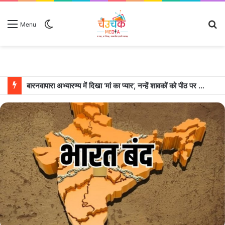
Switch
S
Menu
skin
fo
बारनवापारा अभ्यारण्य में दिखा ‘मां का प्यार’, नन्हें शावकों को पीठ पर बैठाकर घूमती दिखी मादा भालू