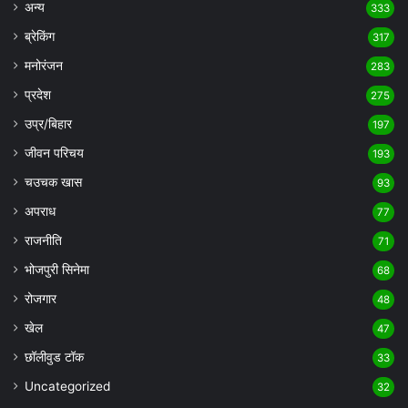
अन्य
333
ब्रेकिंग
317
मनोरंजन
283
प्रदेश
275
उप्र/बिहार
197
जीवन परिचय
193
चउचक खास
93
अपराध
77
राजनीति
71
भोजपुरी सिनेमा
68
रोजगार
48
खेल
47
छॉलीवुड टॉक
33
Uncategorized
32