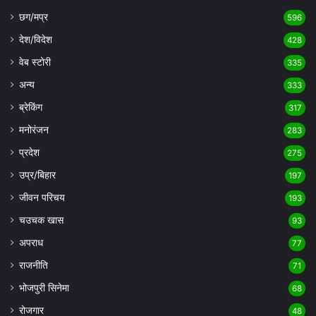
छग/मप्र
596
देश/विदेश
428
वेब स्टोरी
335
अन्य
333
ब्रेकिंग
317
मनोरंजन
283
प्रदेश
275
उप्र/बिहार
197
जीवन परिचय
193
चउचक खास
93
अपराध
77
राजनीति
71
भोजपुरी सिनेमा
68
रोजगार
48