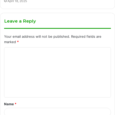
April 18, 2025
Leave a Reply
Your email address will not be published.
Required fields are
marked
*
C
o
m
m
e
n
t
Name
*
*