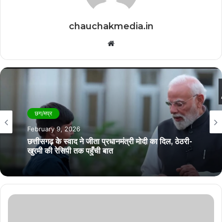
chauchakmedia.in
Website
छग/मप्र
February 6, 2026
छग/मप्र
February 9, 2026
कवर्धा में स्कूली बच्चों का कार पर जानलेवा स्टंटबाज़ी का
वीडियो वायरल
छत्तीसगढ़ के स्वाद ने जीता प्रधानमंत्री मोदी का दिल, ठेठरी-
खुरमी की रेसिपी तक पहुँची बात