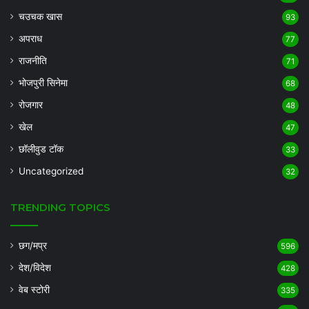
चउचक खास
93
अपराध
77
राजनीति
71
भोजपुरी सिनेमा
68
रोजगार
48
खेल
47
छॉलीवुड टॉक
33
Uncategorized
32
TRENDING TOPICS
छग/मप्र
596
देश/विदेश
428
वेब स्टोरी
335