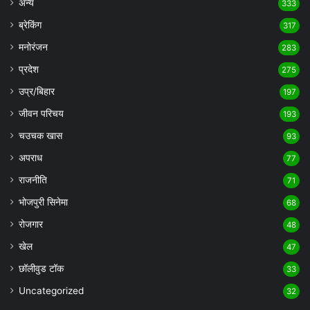
अन्य
333
ब्रेकिंग
317
मनोरंजन
283
प्रदेश
275
उप्र/बिहार
197
जीवन परिचय
193
चउचक खास
93
अपराध
77
राजनीति
71
भोजपुरी सिनेमा
68
रोजगार
48
खेल
47
छॉलीवुड टॉक
33
Uncategorized
32