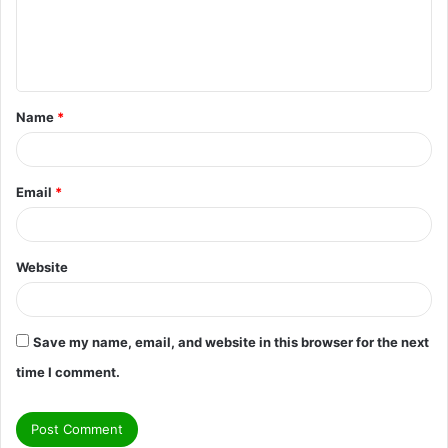
m
e
n
t
Name
*
*
Email
*
Website
Save my name, email, and website in this browser for the next
time I comment.