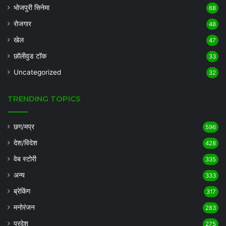
भोजपुरी सिनेमा
68
रोजगार
48
खेल
47
छॉलीवुड टॉक
33
Uncategorized
32
TRENDING TOPICS
छग/मप्र
596
देश/विदेश
428
वेब स्टोरी
335
अन्य
333
ब्रेकिंग
317
मनोरंजन
283
प्रदेश
275