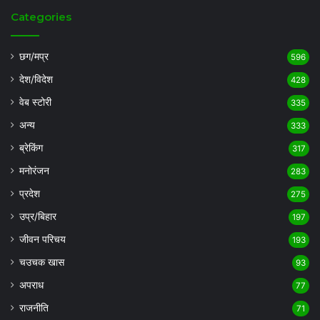
Categories
छग/मप्र
596
देश/विदेश
428
वेब स्टोरी
335
अन्य
333
ब्रेकिंग
317
मनोरंजन
283
प्रदेश
275
उप्र/बिहार
197
जीवन परिचय
193
चउचक खास
93
अपराध
77
राजनीति
71