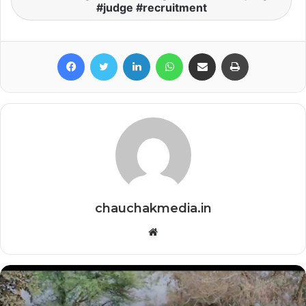
#judge #recruitment
Facebook
Twitter
LinkedIn
WhatsApp
Share via Email
Print
chauchakmedia.in
Website