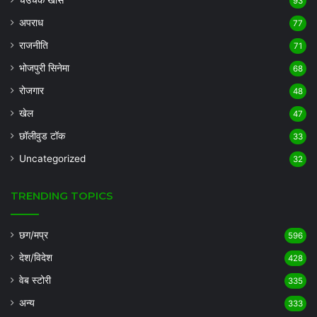
चउचक खास
93
अपराध
77
राजनीति
71
भोजपुरी सिनेमा
68
रोजगार
48
खेल
47
छॉलीवुड टॉक
33
Uncategorized
32
TRENDING TOPICS
छग/मप्र
596
देश/विदेश
428
वेब स्टोरी
335
अन्य
333