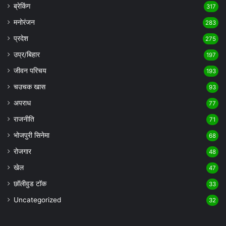
ब्रेकिंग
317
मनोरंजन
283
प्रदेश
275
उप्र/बिहार
197
जीवन परिचय
193
चउचक खास
93
अपराध
77
राजनीति
71
भोजपुरी सिनेमा
68
रोजगार
48
खेल
47
छॉलीवुड टॉक
33
Uncategorized
32