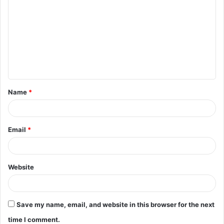
o
m
m
e
n
t
Name
*
*
Email
*
Website
Save my name, email, and website in this browser for the next
time I comment.