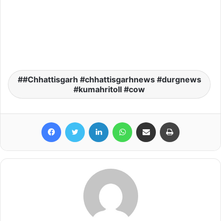
#Chhattisgarh #chhattisgarhnews #durgnews
#kumahritoll #cow
Facebook
Twitter
LinkedIn
WhatsApp
Share via Email
Print