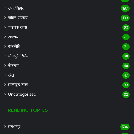
उप्र/बिहार
197
जीवन परिचय
193
चउचक खास
93
अपराध
77
राजनीति
71
भोजपुरी सिनेमा
68
रोजगार
48
खेल
47
छॉलीवुड टॉक
33
Uncategorized
32
TRENDING TOPICS
छग/मप्र
596