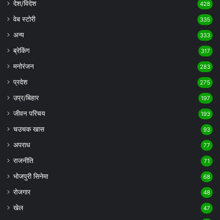
देश/विदेश
428
वेब स्टोरी
335
अन्य
333
ब्रेकिंग
317
मनोरंजन
283
प्रदेश
275
उप्र/बिहार
197
जीवन परिचय
193
चउचक खास
93
अपराध
77
राजनीति
71
भोजपुरी सिनेमा
68
रोजगार
48
खेल
47