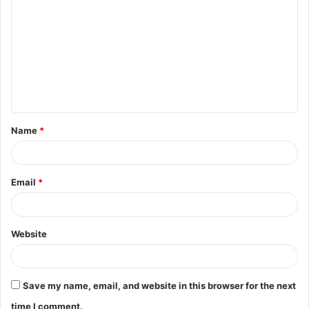
o
m
m
e
n
t
Name
*
*
Email
*
Website
Save my name, email, and website in this browser for the next
time I comment.