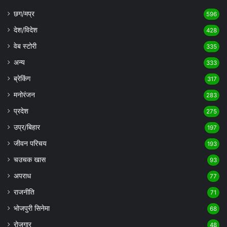
छग/मप्र
596
देश/विदेश
428
वेब स्टोरी
335
अन्य
333
ब्रेकिंग
317
मनोरंजन
283
प्रदेश
275
उप्र/बिहार
197
जीवन परिचय
193
चउचक खास
93
अपराध
77
राजनीति
71
भोजपुरी सिनेमा
68
रोजगार
48