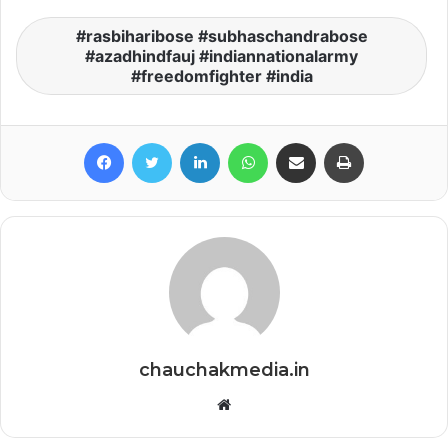
rasbiharibose #subhaschandrabose
#azadhindfauj #indiannationalarmy
#freedomfighter #india
Facebook
Twitter
LinkedIn
WhatsApp
Share via Email
Print
chauchakmedia.in
Website