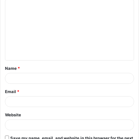
C
o
m
m
e
n
t
Name
*
*
Email
*
Website
Save my name, email, and website in this browser for the next