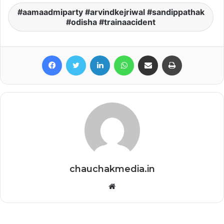
aamaadmiparty #arvindkejriwal #sandippathak
#odisha #trainaacident
Facebook
Twitter
LinkedIn
WhatsApp
Share via Email
Print
chauchakmedia.in
Website