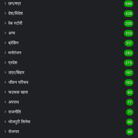
छग/मप्र
596
देश/विदेश
428
वेब स्टोरी
335
अन्य
333
ब्रेकिंग
317
मनोरंजन
283
प्रदेश
275
उप्र/बिहार
197
जीवन परिचय
193
चउचक खास
93
अपराध
77
राजनीति
71
भोजपुरी सिनेमा
68
रोजगार
48