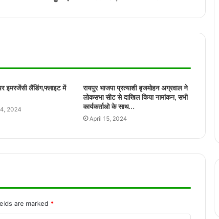
Kubera का टीजर हुआ रिलीज,सुपरस्टार धनुष
,रश्मिका मंदाना और नागार्जुन की पहली झलक आई
सामने …
कांकेर नारायणपुर बॉर्डर पर अबूझमाड़ के जंगल में
नक्सलियों से मुठभेड़ में घायल हुए 2 जवानों को
एयरलिफ्ट कर लाया गया रायपुर अस्पताल
र इमरजेंसी लैंडिंग,फ्लाइट में
रायपुर भाजपा प्रत्याशी बृजमोहन अग्रवाल ने
लोकसभा सीट से दाखिल किया नामांकन, सभी
अगले महीने फिर से शुरू हो सकती हैं छत्तीसगढ़
कार्यकर्ताओ के साथ…
व्यापमं की परीक्षाएं
4, 2024
April 15, 2024
साइबर धोखाधड़ी में तेजी से बढ़ोतरी
सपने… हमारे अपने सपने
ields are marked
*
एनडीए 220+ सीटों के साथ आगे बढ़ने को तैयार,