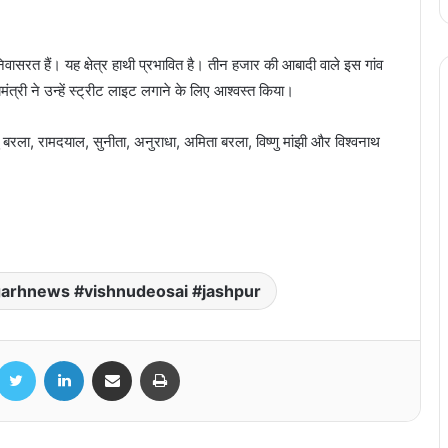
िवासरत हैं। यह क्षेत्र हाथी प्रभावित है। तीन हजार की आबादी वाले इस गांव
्यमंत्री ने उन्हें स्ट्रीट लाइट लगाने के लिए आश्वस्त किया।
ष्णु बरला, रामदयाल, सुनीता, अनुराधा, अमिता बरला, विष्णु मांझी और विश्वनाथ
garhnews #vishnudeosai #jashpur
कवि डॉ. कुमार विश्वास 17 नवंबर को मध्य प्रदेश के
गाडरवारा में आयोजित कवि सम्मलेन में होंगे शामिल
acebook
Twitter
LinkedIn
Share via Email
Print
फिल्म स्टार धनुष ने एक्ट्रेस नयनतारा को भेजा 10
करोड़ रु. का लीगल नोटिस, नयनतारा ने अपने
इंस्टाग्राम अकाउंट पर धनुष को खूब खरी-खोटी