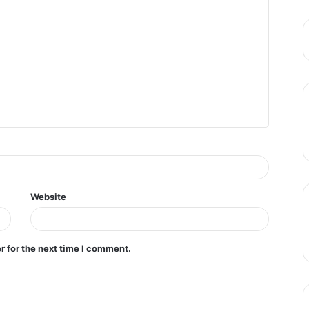
शिंदे की सेना ने अकेले एमवीए को हराया
बॉलीवुड के महानायक अमिताभ बच्चन ने पहली बार
तोड़ी चुप्पी, बेटे अभिषेक बच्चन बहू ऐश्वर्या राय के
तलाक की अफवाहों के बीच बिग बी ने कही ये बातें
मुख्यमंत्री विष्णु देव साय को ऑल इंडिया पब्लिक
रिलेशन कॉन्फ्रेंस 2024 के लिए पीआरएसआई
रायपुर चैप्टर के अध्यक्ष शाहिद अली ने किया
आमंत्रित
Website
r for the next time I comment.