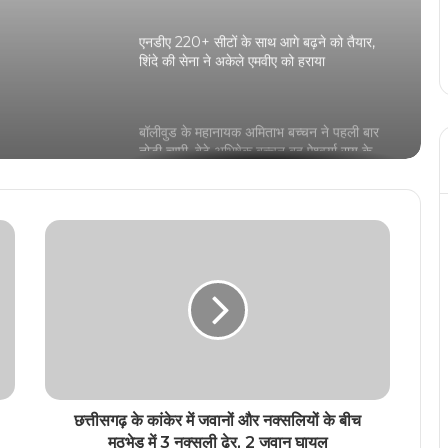
एनडीए 220+ सीटों के साथ आगे बढ़ने को तैयार,
शिंदे की सेना ने अकेले एमवीए को हराया
बॉलीवुड के महानायक अमिताभ बच्चन ने पहली बार
तोड़ी चुप्पी, बेटे अभिषेक बच्चन बहू ऐश्वर्या राय के
तलाक की अफवाहों के बीच बिग बी ने कही ये बातें
मुख्यमंत्री विष्णु देव साय को ऑल इंडिया पब्लिक
रिलेशन कॉन्फ्रेंस 2024 के लिए पीआरएसआई
रायपुर चैप्टर के अध्यक्ष शाहिद अली ने किया
आमंत्रित
कवि डॉ. कुमार विश्वास 17 नवंबर को मध्य प्रदेश के
गाडरवारा में आयोजित कवि सम्मलेन में होंगे शामिल
फिल्म स्टार धनुष ने एक्ट्रेस नयनतारा को भेजा 10
करोड़ रु. का लीगल नोटिस, नयनतारा ने अपने
इंस्टाग्राम अकाउंट पर धनुष को खूब खरी-खोटी
छत्तीसगढ़ के कांकेर में जवानों और नक्सलियों के बीच
सुनाई
मुठभेड़ में 3 नक्सली ढेर, 2 जवान घायल