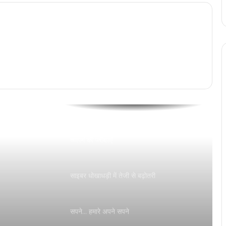
सुनाई
Kubera का टीजर हुआ रिलीज,सुपरस्टार धनुष
,रश्मिका मंदाना और नागार्जुन की पहली झलक आई
सामने …
कांकेर नारायणपुर बॉर्डर पर अबूझमाड़ के जंगल में
नक्सलियों से मुठभेड़ में घायल हुए 2 जवानों को
एयरलिफ्ट कर लाया गया रायपुर अस्पताल
अगले महीने फिर से शुरू हो सकती हैं छत्तीसगढ़
व्यापमं की परीक्षाएं
साइबर धोखाधड़ी में तेजी से बढ़ोतरी
े बढ़ने
सपने… हमारे अपने सपने
ले एमवीए