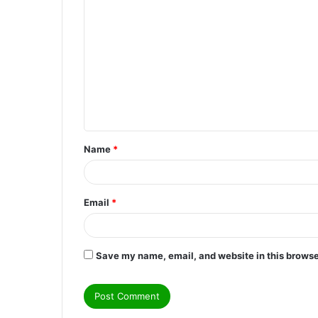
C
o
m
m
e
n
t
Name
*
*
Email
*
Save my name, email, and website in this browse