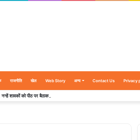
क
राजनीति
खेल
Web Story
अन्य
Contact Us
Privacy 
र’, नन्हें शावकों को पीठ पर बैठाकर घूमती दिखी मादा भालू