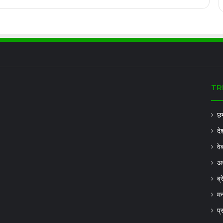
TR
छग
दे
वे
अन
ब्
मन
प्