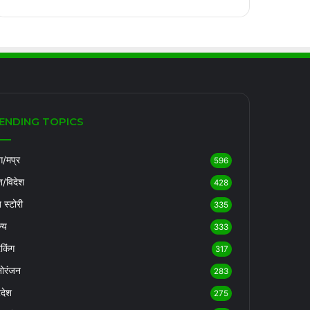
ENDING TOPICS
/मप्र
596
श/विदेश
428
ब स्टोरी
335
्य
333
रेकिंग
317
ोरंजन
283
रदेश
275